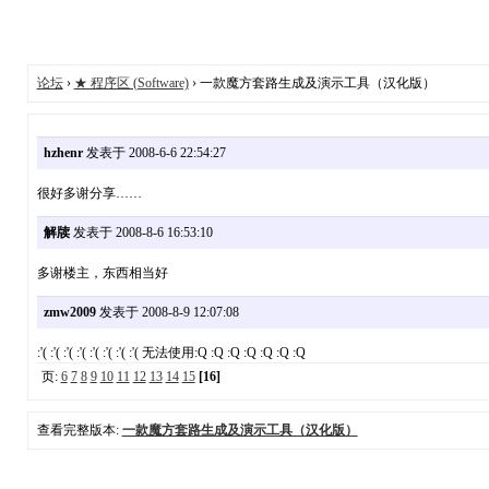
论坛
›
★ 程序区 (Software)
› 一款魔方套路生成及演示工具（汉化版）
hzhenr
发表于 2008-6-6 22:54:27
很好多谢分享……
解牍
发表于 2008-8-6 16:53:10
多谢楼主，东西相当好
zmw2009
发表于 2008-8-9 12:07:08
:'( :'( :'( :'( :'( :'( :'( :'( 无法使用:Q :Q :Q :Q :Q :Q :Q
页:
6
7
8
9
10
11
12
13
14
15
[16]
查看完整版本:
一款魔方套路生成及演示工具（汉化版）