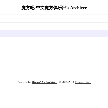
魔方吧·中文魔方俱乐部's Archiver
Powered by
Discuz! X2 Archiver
© 2001-2011
Comsenz Inc.