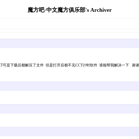
魔方吧·中文魔方俱乐部's Archiver
xtra=page%3D1下载了CCT可是下载后都解压了文件 但是打开后都不见CCT计时软件 谁能帮我解决一下 谢