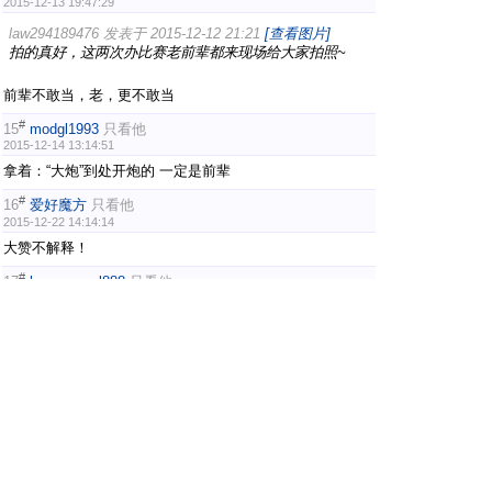
2015-12-13 19:47:29
law294189476 发表于 2015-12-12 21:21
[查看图片]
拍的真好，这两次办比赛老前辈都来现场给大家拍照~
前辈不敢当，老，更不敢当
#
15
modgl1993
只看他
2015-12-14 13:14:51
拿着：“大炮”到处开炮的 一定是前辈
#
16
爱好魔方
只看他
2015-12-22 14:14:14
大赞不解释！
#
17
happyangel888
只看他
2015-12-22 23:36:12
好片！！ 好多熟悉面孔。。。
#
18
士出宫
只看他
2015-12-23 15:05:14
一个好的摄影师能增色！
上一页
1
2
魔方吧·中文魔方俱乐部
Powered by
Discuz!
X2