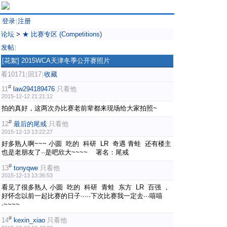
登录
注册
|
论坛
>
★ 比赛专区 (Competitions)
发帖
|
[花絮]
2015WCA天津冬季公开赛照片
看10171
回17
收藏
|
|
#
11
law294189476
只看他
2015-12-12 21:21:12
拍的真好，这两次办比赛老前辈都来现场给大家拍照~
#
12
最后的尾戒
只看他
2015-12-13 13:22:27
好多熟人啊~~~ 小圆 吃的 科研 LR 奇遇 青蛙 还有楼主
也是老朋友了··是吧欣大~~~~ 署名：尾戒
#
13
tonyqwe
只看他
2015-12-13 13:36:53
看见了很多熟人 小圆 吃的 科研 青蛙 东方 LR 百强 ，
好怀念以前一起比赛的日子·····下次比赛我一定去···嘻嘻
·~~~~
#
14
kexin_xiao
只看他