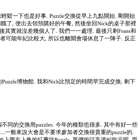
一下也是好事. Puzzle交換從早上九點開始. 剛開始
餓了, 便出去領預購好的午餐, 然後坐回Nick的桌子那裡
後其實就沒差幾個人了. 我們一一處理. 最後只剩Frans和
位長者可能年紀比較大, 所以也離開會場休息了一陣子. 反正
zzle博物館. 我和Nick比預定的時間早完成交換, 剩下
同的交換用puzzles. 今年的種類也很多. 其中有好一些
..一般來說大會是不要求參加者交換很貴重的puzzle的.
左上角的紅蘑坊Puzzle, 單價的話高逹85歐元呢. 而