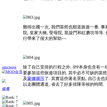
難得出國一次, 我們當然也順道旅遊一番. 事
院, 皇家大橋, 聖母院, 凱旋門和紅蘑坊等
行帶來了很大的幫助~~
除了自己安排的行程之外, IPP本身也含有一
otischeng
要參加這些旅遊項目的. 其中必不可缺的當然是
及
蒙娜麗莎
了. 其實這些著名景點, 自己去也
以走團體通道, 省去了好多排隊等候的時間.
银魔