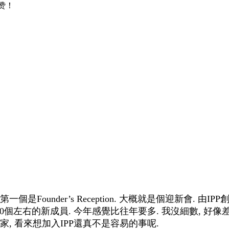
！赞！
是Founder’s Reception. 大概就是個迎新會. 由IP
10個左右的新成員. 今年感覺比往年要多. 我沒細數, 好
, 看來想加入IPP還真不是容易的事呢.