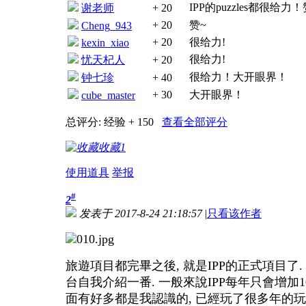
IPP的puzzles都很给力
谢老师
+ 20
+ 20
赞~
Cheng_943
+ 20
很给力!
kexin_xiao
很给力!
忧天杞人
+ 20
很给力！大开眼界！
钟七珍
+ 40
+ 30
大开眼界！
cube_master
总评分:
经验 + 150
查看全部评分
收藏
1
使用道具
举报
#
2
发表于 2017-8-24 21:18:57
|
只看该作者
旅遊項目都完畢之後, 就是IPP的正式項目了. 第一個
台自我介紹一番. 一般來說IPP每年只會增加
面有好多都是我認識的, 已經玩了很多年的玩家