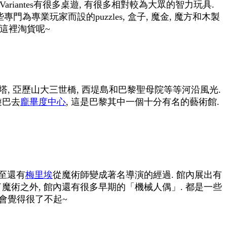
ariantes有很多桌遊, 有很多相對較為大眾的智力玩具.
專門為專業玩家而設的puzzles, 盒子, 魔金, 魔方和木製
在這裡淘貨呢~
塔, 亞歷山大三世橋, 西堤島和巴黎聖母院等等河沿風光.
遊巴去
龐畢度中心
, 這是巴黎其中一個十分有名的藝術館.
甚至還有
梅里埃
從魔術師變成著名導演的經過. 館內展出有
魔術之外, 館內還有很多早期的「機械人偶」. 都是一些
又會覺得很了不起~