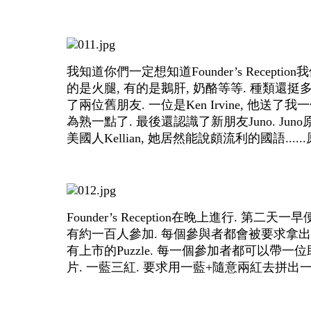
我知道你們一定想知道Founder’s Rece
的是火腿, 有的是鵝肝, 奶酪等等. 種類還
了兩位舊朋友. 一位是Ken Irvine, 他送了
為熟一點了. 最後還認識了新朋友Juno. Ju
美國人Kellian, 她居然能說頗流利的國語....
Founder’s Reception在晚上進行. 第二天一
有約一百人參加. 每個參與者都會被要求拿出一個p
有上市的Puzzle. 每一個參加者都可以帶一位助手入場
片. 一藍三紅. 要求用一藍+隨意兩紅去拼出一