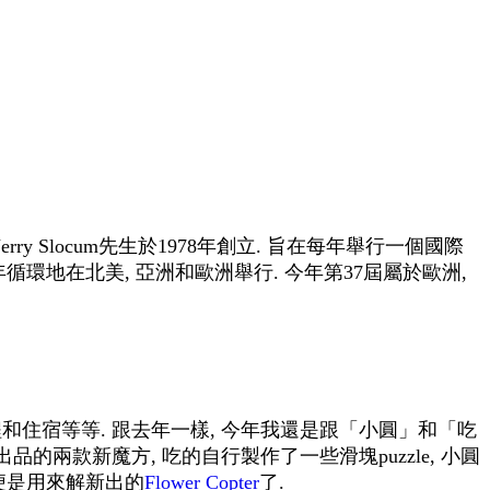
由Jerry Slocum先生於1978年創立. 旨在每年舉行一個國際
年循環地在北美, 亞洲和歐洲舉行. 今年第37屆屬於歐洲,
和住宿等等. 跟去年一樣, 今年我還是跟「小圓」和「吃
的兩款新魔方, 吃的自行製作了一些滑塊puzzle, 小圓
好便是用來解新出的
Flower Copter
了.