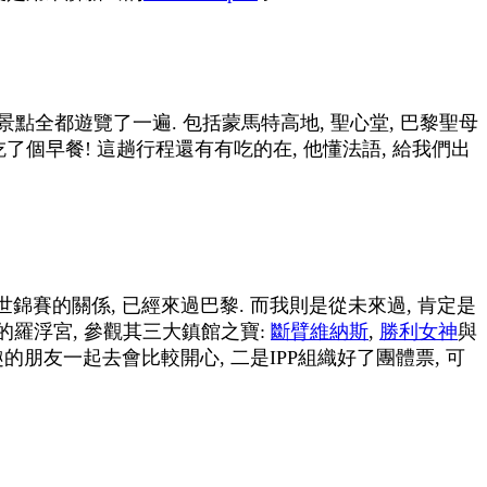
景點全都遊覽了一遍. 包括蒙馬特高地, 聖心堂, 巴黎聖母
吃了個早餐! 這趟行程還有有吃的在, 他懂法語, 給我們出
錦賽的關係, 已經來過巴黎. 而我則是從未來過, 肯定是
的羅浮宮, 參觀其三大鎮館之寶:
斷臂維納斯
,
勝利女神
與
趣的朋友一起去會比較開心, 二是IPP組織好了團體票, 可