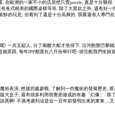
 在歐洲的一家不小的店居然只賣puzzle, 真是十分難得. V
es, 還有各式精美的國際桌棋等等. 除了大眾款之外, 還有好一些
很新鮮的玩意, 但看到了還是十分高興的. 我看還有人專門
! 一共五組人, 分了兩艘大船才坐得下. 沿河飽覽巴黎鐵
這個原因, 每年IPP都選在八月份舉行吧~游完船我們坐旅
個魔術表演, 然後四處參觀, 了解到一些魔術的發展歷史, 
版大盒子, 還有很多利用視覺差做成的有趣「幻像」. 除了
詭異啊! 不過考慮到這是近一百年前發明出來的東東....