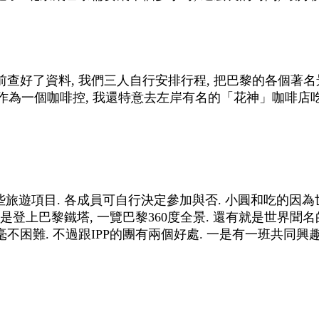
前查好了資料, 我們三人自行安排行程, 把巴黎的各個著名
等. 作為一個咖啡控, 我還特意去左岸有名的「花神」咖啡店
些旅遊項目. 各成員可自行決定參加與否. 小圓和吃的因為世
登上巴黎鐵塔, 一覽巴黎360度全景. 還有就是世界聞名
毫不困難. 不過跟IPP的團有兩個好處. 一是有一班共同興