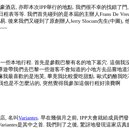
酒店, 亦即本次IPP舉行的地點. 我們很不幸的找錯了門,
程表等等. 我們首先碰到的是本屆的主辦人Frans De Vreu
 後來我們又碰到了原創辦人Jerry Slocum先生(中圖
~~~
安排了一些本地行程. 首先是參觀巴黎有名的地下墓穴. 這個
的導遊帶我們去巴黎一些遊客不會知道的小地方去品嘗地道法國
嘛我最喜歡的是泡芙, 畢竟我比較愛吃甜點. 歐式奶酪我吃
~酒我也是不怎麼沾的, 突然覺得我參加這個行程好浪費啊
, 名叫
Variantes
. 早在幾個月之前, IPP大會就給成員
ariantes是其中之首. 我們到了之後, 驚訝地發現這家店