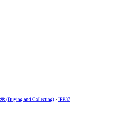
ying and Collecting)
›
IPP37