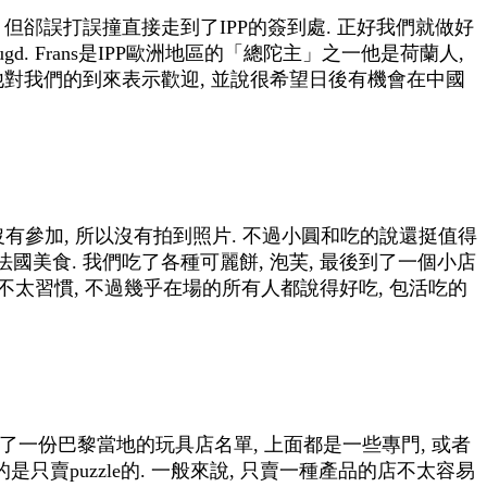
 但郤誤打誤撞直接走到了IPP的簽到處. 正好我們就做好
gd. Frans是IPP歐洲地區的「總陀主」之一
他是荷蘭人,
), 他對我們的到來表示歡迎, 並說很希望日後有機會在中國
我沒有參加, 所以沒有拍到照片. 不過小圓和吃的說還挺值得
美食. 我們吃了各種可麗餅, 泡芙, 最後到了一個小店
不太習慣, 不過幾乎在場的所有人都說得好吃, 包活吃的
們發了一份巴黎當地的玩具店名單, 上面都是一些專門, 或者
真的是只賣puzzle的. 一般來說, 只賣一種產品的店不太容易