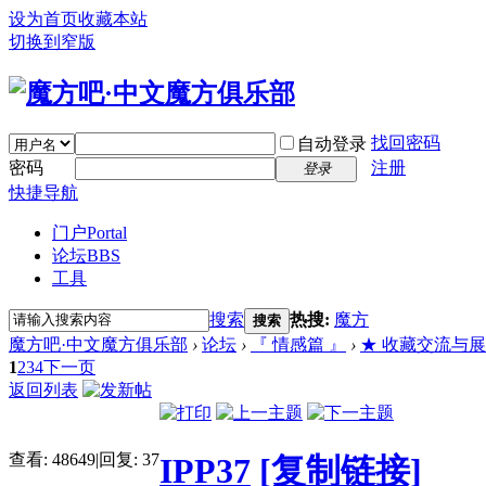
设为首页
收藏本站
切换到窄版
找回密码
自动登录
密码
注册
登录
快捷导航
门户
Portal
论坛
BBS
工具
搜索
热搜:
魔方
搜索
魔方吧·中文魔方俱乐部
›
论坛
›
『 情感篇 』
›
★ 收藏交流与展示 (Bu
1
2
3
4
下一页
返回列表
查看:
48649
|
回复:
37
IPP37
[复制链接]