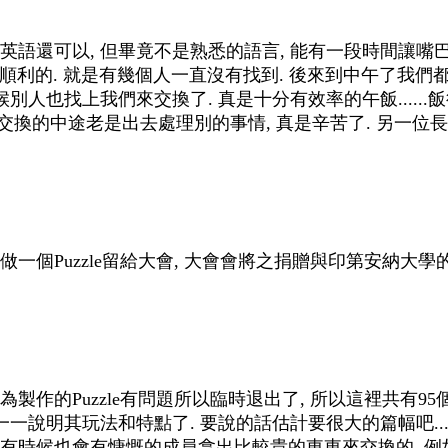
語還可以, 但畢竟不是熟悉的語言, 能有一段時間讓嘴巴輕鬆
很順利的. 就是有幾個人一直沒有找到. 後來到中午了我們都
別人也找上我們來交換了. 真是十分有效率的午飯......飯
方, 交換的中途老是出去處理別的事情, 真是辛苦了. 另一
個Puzzle留給大會, 大會會將之捐贈與印第安納大學的Pu
製作的Puzzle有問題所以臨時退出了, 所以這裡共有95個不
一說明其玩法和特點了. 要說的話估計要很大的篇幅吧....
時候也會有慷慨的成員拿出比較貴的東東來交換的. 例如上圖