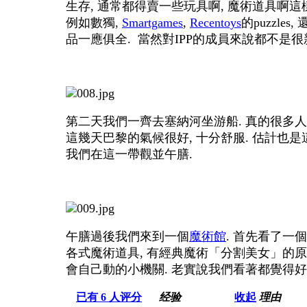
生存, 通常都得賣一些玩具啊, 魔術道具啊這樣,
例如數獨,
Smartgames
,
Recentoys
的puzzl
品一應俱全. 當然對IPP的成員來說都不是
第二天我們一齊去塞納河坐游船. 真的很多人呢
這幾天巴黎的氣候很好, 十分舒服. 估計也是
我們在這一帶觀並午膳.
午膳過後我們來到一個
魔術館
. 首先看了一
各式魔術道具, 有經典魔術「分割美女」的原
會自己動的小機關. 老實說我們看著都覺得好
已有
6
人评分
经验
收起
理由