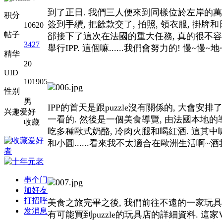
到了正日. 我們三人便來到同樣位於左岸的萬豪
积分
簽到手續, 把餘款交了, 拍照, 領衣服, 掛牌和日
10620
帖子
郤接下了這次在法國的重大任務, 真的很不容易.
3427
舉行IPP. 這個嘛......我們會努力的! 慢~慢~地
精华
20
UID
101905
性别
男
IPP的首天是跟puzzle沒有關係的, 大會
兴趣爱好
一看的. 然後是一個美食導覽, 由法國本地
收藏
吃多種歐式奶酪, 冷肉火腿和喝紅酒. 這其中
和小圓......看來我不太適合在歐洲生活啊
串个门
加好友
打招呼
美食之旅完畢之後, 我們前往不遠的一家玩具店
发消息
有可能買到puzzle的玩具店的詳細資料. 這家V