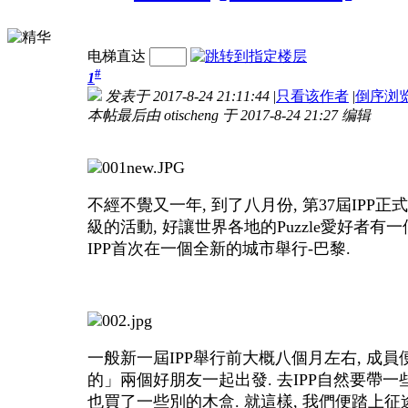
电梯直达
#
1
发表于 2017-8-24 21:11:44
|
只看该作者
|
倒序浏
本帖最后由 otischeng 于 2017-8-24 21:27 编辑
不經不覺又一年, 到了八月份, 第37屆IPP正式
級的活動, 好讓世界各地的Puzzle愛好者有
IPP首次在一個全新的城市舉行-巴黎.
一般新一屆IPP舉行前大概八個月左右, 成
的」兩個好朋友一起出發. 去IPP自然要帶一些
也買了一些別的木盒. 就這樣, 我們便踏上征