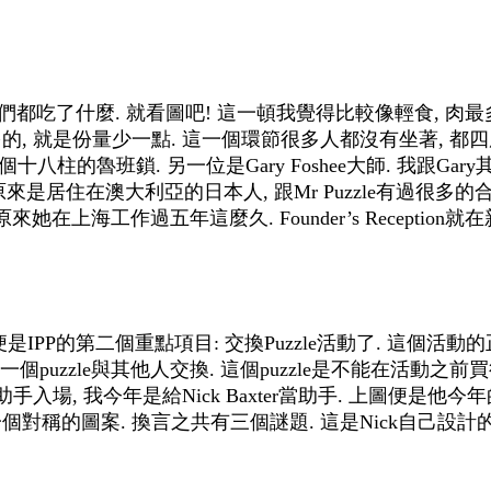
ption我們都吃了什麼. 就看圖吧! 這一頓我覺得比較像輕食,
挺多的, 就是份量少一點. 這一個環節很多人都沒有坐著, 
我一個十八柱的魯班鎖. 另一位是Gary Foshee大師. 我跟
no原來是居住在澳大利亞的日本人, 跟Mr Puzzle有過
..原來她在上海工作過五年這麼久. Founder’s Recepti
早便是IPP的第二個重點項目: 交換Puzzle活動了. 這個活動的正式名字
uzzle與其他人交換. 這個puzzle是不能在活動之前買
, 我今年是給Nick Baxter當助手. 上圖便是他今年的交換用puz
個對稱的圖案. 換言之共有三個謎題. 這是Nick自己設計