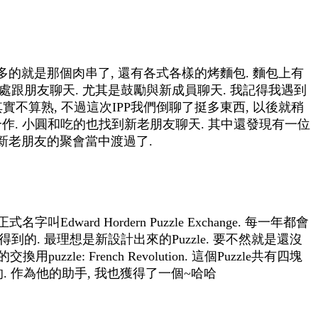
 肉最多的就是那個肉串了, 還有各式各樣的烤麵包. 麵包上有
都四處跟朋友聊天. 尤其是鼓勵與新成員聊天. 我記得我遇到
Gary其實不算熟, 不過這次IPP我們倒聊了挺多東西, 以後就稍
很多的合作. 小圓和吃的也找到新老朋友聊天. 其中還發現有一位
on就在新老朋友的聚會當中渡過了.
叫Edward Hordern Puzzle Exchange. 每一年都會
得到的. 最理想是新設計出來的Puzzle. 要不然就是還沒
zle: French Revolution. 這個Puzzle共有四塊
的. 作為他的助手, 我也獲得了一個~哈哈