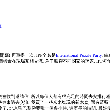
览
開幕! 再重提一次, IPP全名是
International Puzzle Party
, 
一個機會在現場互相交流. 為了照顧不同國家的玩家, IPP每
員便會收到邀請信. 所以每個人都有很充足的時間去安排行程
東東過去交流. 我買了一些米米智玩的新木盒, 還有藍藍出品
途了. 北京飛巴黎需要飛十個多小時, 這麼長的時間, 最