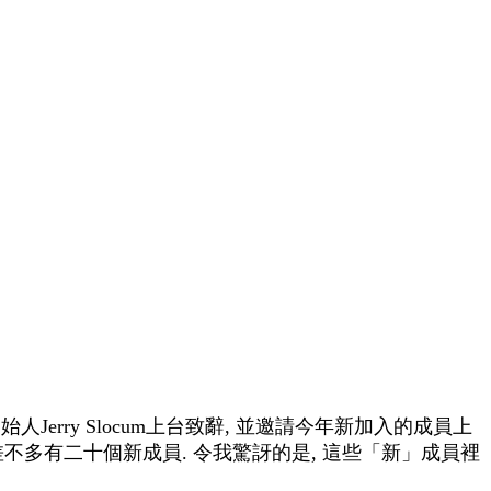
P創始人Jerry Slocum上台致辭, 並邀請今年新加入的成員上
像差不多有二十個新成員. 令我驚訝的是, 這些「新」成員裡