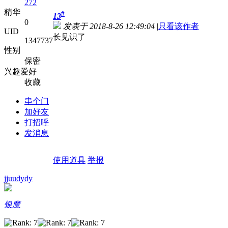
272
精华
#
13
0
发表于 2018-8-26 12:49:04
|
只看该作者
UID
长见识了
1347737
性别
保密
兴趣爱好
收藏
串个门
加好友
打招呼
发消息
使用道具
举报
jjuudydy
银魔