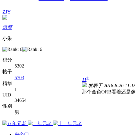
ZJY
透魔
小朱
积分
5302
帖子
5703
#
11
精华
发表于 2018-8-26 11:18
1
那个金色ORB看着还是
UID
34654
性别
男
串个门