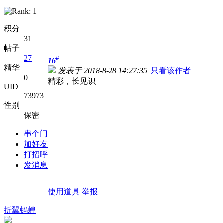
积分
31
帖子
27
#
16
精华
发表于 2018-8-28 14:27:35
|
只看该作者
0
精彩，长见识
UID
73973
性别
保密
串个门
加好友
打招呼
发消息
使用道具
举报
折翼蚂蝗