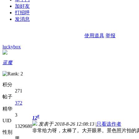
加好友
打招呼
发消息
使用道具
举报
luckybox
蓝魔
积分
271
帖子
372
精华
3
#
12
UID
发表于 2018-8-26 12:08:13
|
只看该作者
1329680
非常给力呀，太棒了。大开眼界。景色照片拍的
性别
男