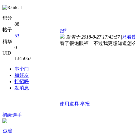
积分
88
帖子
#
15
53
发表于 2018-8-27 17:43:57
|
只看
精华
看了很饱眼福，不过我更想知道怎么样
0
UID
1345067
串个门
加好友
打招呼
发消息
使用道具
举报
初级选手
白魔