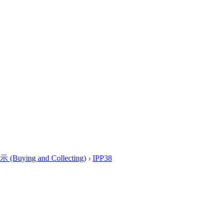
ying and Collecting)
›
IPP38