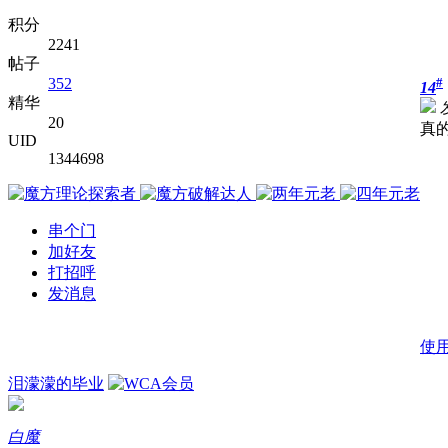
积分
2241
帖子
352
#
14
精华
20
真
UID
1344698
串个门
加好友
打招呼
发消息
使
泪濛濛的毕业
白魔