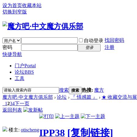
设为首页
收藏本站
切换到窄版
找回密码
自动登录
密码
注册
登录
快捷导航
门户
Portal
论坛
BBS
工具
搜索
热搜:
魔方
搜索
魔方吧·中文魔方俱乐部
›
论坛
›
『 情感篇 』
›
★ 收藏交流与展示 (Bu
1
2
3
4
下一页
返回列表
楼主:
otischeng
IPP38
[复制链接]