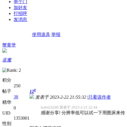
串个门
加好友
打招呼
发消息
使用道具
举报
蟹黄堡
蓝魔
积分
250
#
帖子
12
38
发表于 2023-2-22 21:55:32
|
只看该作者
精华
bob424200 发表于 2023-2-21 22:44
0
感谢分享! 分辨率低可以试一下用图床来传
UID
1353001
性别