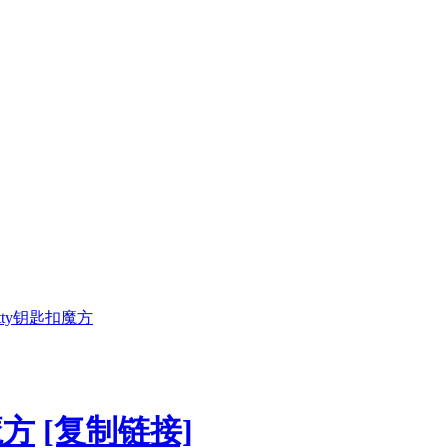
tty钥匙扣魔方
魔方
[复制链接]