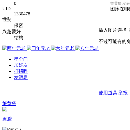
0
蟹黄堡 发表于 
UID
图床在哪
1330478
性别
保密
插入图片选择"
兴趣爱好
结构
不过可能有的免
串个门
加好友
打招呼
发消息
使用道具
举报
蟹黄堡
蓝魔