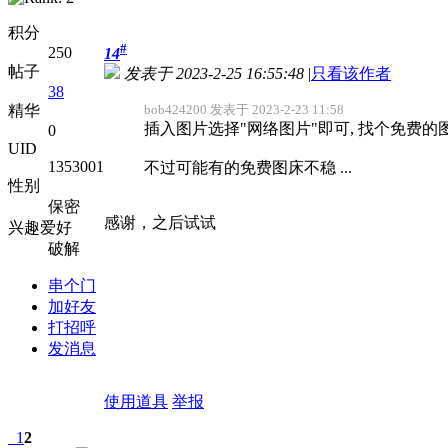
积分
#
250
14
帖子
发表于 2023-2-25 16:55:48
|
只看该作者
38
精华
bob424200 发表于 2023-2-23 11:58
插入图片选择"网络图片"即可, 找个免费的
0
UID
1353001
不过可能有的免费图床不稳 ...
性别
保密
感谢，之后试试
兴趣爱好
破解
串个门
加好友
打招呼
发消息
使用道具
举报
1
2