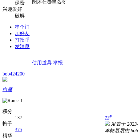
图床在哪里选呀
保密
兴趣爱好
破解
串个门
加好友
打招呼
发消息
使用道具
举报
bob424200
白魔
积分
#
137
13
帖子
发表于 2023-2
375
本帖最后由 bob424
精华