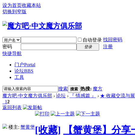
设为首页
收藏本站
切换到窄版
找回密码
自动登录
密码
注册
登录
快捷导航
门户
Portal
论坛
BBS
工具
搜索
热搜:
魔方
搜索
魔方吧·中文魔方俱乐部
›
论坛
›
『 情感篇 』
›
★ 收藏交流与展示 (Bu
1
2
返回列表
楼主:
蟹黄堡
[收藏]
【蟹黄堡】分享一个