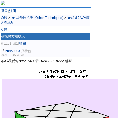
登录
注册
|
论坛
>
★ 其他技术类 (Other Techniques)
>
★胡波JAVA魔
方在线玩
发帖
|
移棱魔方在线玩
看1101
回1
收藏
|
|
#
1
hubo5563
只看他
2024-7-5 07:36:37
本帖最后由 hubo5563 于 2024-7-23 16:22 编辑