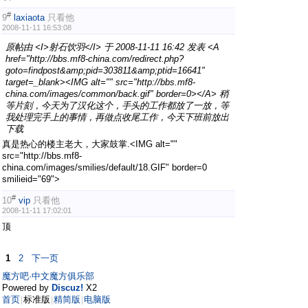
#
9
laxiaota
只看他
2008-11-11 16:53:08
原帖由 <I>射石饮羽</I> 于 2008-11-11 16:42 发表 <A
href="http://bbs.mf8-china.com/redirect.php?
goto=findpost&amp;pid=303811&amp;ptid=16641"
target=_blank><IMG alt="" src="http://bbs.mf8-
china.com/images/common/back.gif" border=0></A> 稍
等片刻，今天为了汉化这个，手头的工作都放了一放，等
我处理完手上的事情，再做点收尾工作，今天下班前放出
下载
真是热心的楼主老大，大家鼓掌.<IMG alt=""
src="http://bbs.mf8-
china.com/images/smilies/default/18.GIF" border=0
smilieid="69">
#
10
vip
只看他
2008-11-11 17:02:01
顶
1
2
下一页
魔方吧·中文魔方俱乐部
Powered by
Discuz!
X2
首页
标准版
精简版
电脑版
|
|
|