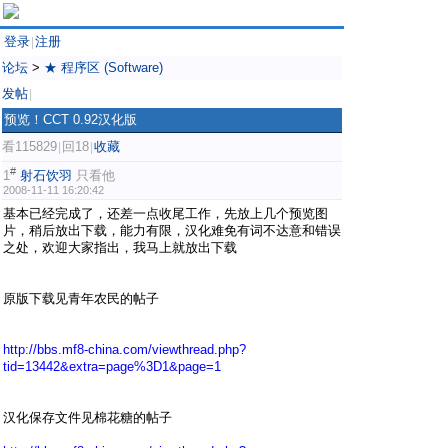
登录
注册
|
论坛
>
★ 程序区 (Software)
发帖
|
预览！CCT 0.92汉化版
看115829
回18
收藏
|
|
#
1
射石饮羽
只看他
2008-11-11 16:20:42
基本已经完成了，还差一点收尾工作，先放上几个预览图
片，稍后放出下载，能力有限，汉化难免有词不达意和错误
之处，欢迎大家指出，我马上就放出下载
原版下载见青年农民的帖子
http://bbs.mf8-china.com/viewthread.php?
tid=13442&extra=page%3D1&page=1
汉化保存文件见棉花糖的帖子