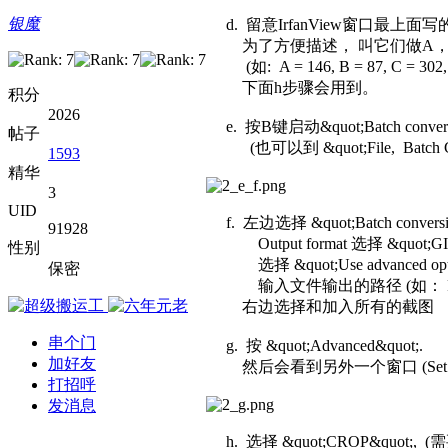
银魔
d. 留意IrfanView窗口最上面写的 &quot;S
为了方便描述， 叫它们做A， B
(如: A = 146, B = 87, C = 302
下面h步骤会用到。
积分
2026
e. 按B键启动&quot;Batch conversi
帖子
(也可以到 &quot;File, Batch Conv
1593
精华
3
UID
f. 左边选择 &quot;Batch conversio
91928
Output format 选择 &quot;GIF -
性别
选择 &quot;Use advanced options (
保密
输入文件输出的路径 (如： F:\t\
右边选择和加入所有的截图
串个门
g. 按 &quot;Advanced&quot;.
加好友
然后会看到另外一个窗口 (Set for al
打招呼
发消息
h. 选择 &quot;CROP&quot;, 