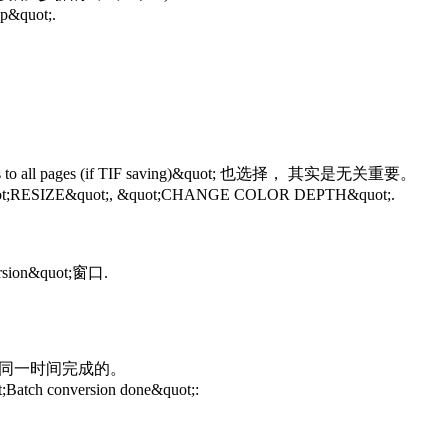
p&quot;.
o all pages (if TIF saving)&quot; 也选择， 其实是无关重要。
E&quot;, &quot;CHANGE COLOR DEPTH&quot;.
sion&quot;窗口.
同一时间完成的。
onversion done&quot;: