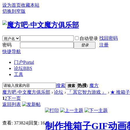
设为首页
收藏本站
切换到窄版
找回密码
自动登录
密码
注册
登录
快捷导航
门户
Portal
论坛
BBS
工具
搜索
热搜:
魔方
搜索
魔方吧·中文魔方俱乐部
›
论坛
›
『 其它智力游戏 』
›
★ 推箱子 (
1
2
下一页
返回列表
查看:
373824
|
回复:
16
制作推箱子GIF动画