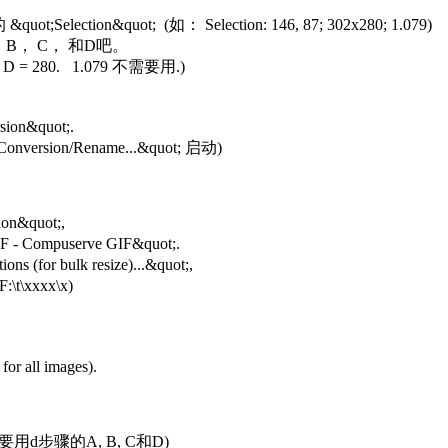
election&quot; (如： Selection: 146, 87; 302x280; 1.079)
， C， 和D吧。
, D = 280. 1.079 不需要用.)
on&quot;.
ersion/Rename...&quot; 启动)
n&quot;,
 Compuserve GIF&quot;.
for bulk resize)...&quot;,
xxxx\x)
l images).
(需要用d步骤的A, B, C和D)