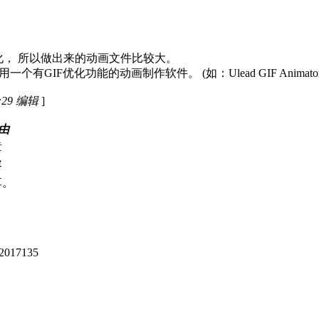
优化， 所以做出来的动画文件比较大。
IF优化功能的动画制作软件。 (如：Ulead GIF Animator
4:29 编辑
]
由
章
容
享。
17135