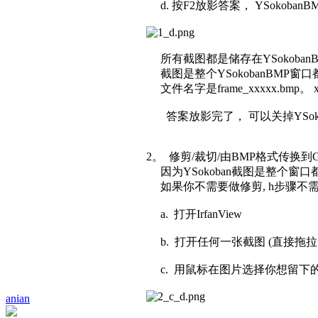
d. 按F2放影答案， YSokoba
所有截图都是储存在YSokoban
截图是整个YSokobanBMP窗
文件名字是frame_xxxxx.bmp。 
答案放影完了， 可以关掉YSoko
2。 修剪/裁切/由BMP格式传换到GIF格式: 
因为YSokoban截图是整个窗口
如果你不需要做修剪, h步骤不需要选择
a. 打开IrfanView
b. 打开任何一张截图 (直接拖拉一张
c. 用鼠标在图片选择你想留下
anian