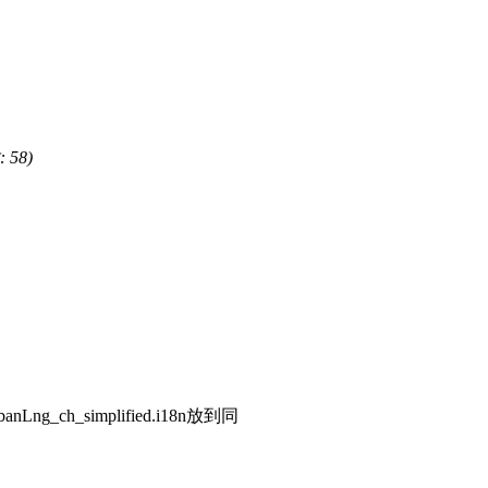
 58)
_ch_simplified.i18n放到同