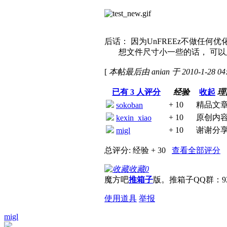
后话： 因为UnFREEz不做任何
想文件尺寸小一些的话， 可以用一个有G
[
本帖最后由 anian 于 2010-1-28 0
已有
3
人评分
经验
收起
理
+ 10
精品文
sokoban
+ 10
原创内
kexin_xiao
+ 10
谢谢分
migl
总评分:
经验 + 30
查看全部评分
收藏
0
魔方吧
推箱子
版。推箱子QQ群：920
使用道具
举报
migl