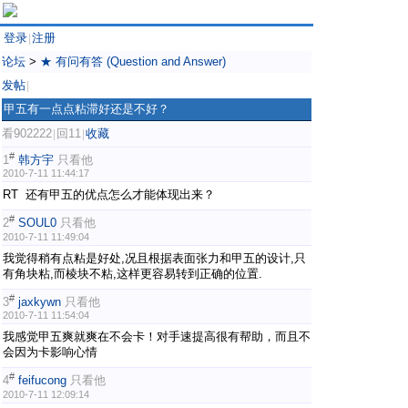
登录
注册
|
论坛
>
★ 有问有答 (Question and Answer)
发帖
|
甲五有一点点粘滞好还是不好？
看902222
回11
收藏
|
|
#
1
韩方宇
只看他
2010-7-11 11:44:17
RT 还有甲五的优点怎么才能体现出来？
#
2
SOUL0
只看他
2010-7-11 11:49:04
我觉得稍有点粘是好处,况且根据表面张力和甲五的设计,只
有角块粘,而棱块不粘,这样更容易转到正确的位置.
#
3
jaxkywn
只看他
2010-7-11 11:54:04
我感觉甲五爽就爽在不会卡！对手速提高很有帮助，而且不
会因为卡影响心情
#
4
feifucong
只看他
2010-7-11 12:09:14