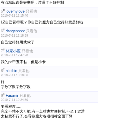
有点粘应该是好事吧，过滑了不好控制
#
5
lovemylove
只看他
2010-7-11 12:15:40
LZ自己觉得呢？你自己的魔方自己觉得好就是好啦~
#
6
dangerxxxx
只看他
2010-7-11 12:18:39
自己觉得好用就ok了
#
7
林家小源
只看他
2010-7-11 12:47:28
我的pc甲五不粘，但是小卡
#
8
nileibin
只看他
2010-7-11 13:18:06
好.
字数字数字数字数
#
9
Faramir
只看他
2010-7-11 19:24:50
要看程度......
完全不粘不大可能,有一点粘也方便控制,不至于过滑
太粘就不行了,会导致魔方各项指标全面下降