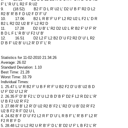
F' L' R U' L R2 F R U2
9. (18.52) B2 F' D L R' U2 L' D2 U' B F' R2 D L2
R2 B' R' B F D U2 F D' F' U'
10. 17.06 B2 L R B' F' U F' L2 R2 U2 L F2 L' D R
B2 L R2 D2 U2 B' F L2 R2 D
11. 17.28 D2 U B' L' R2 D2 U2 L R' B2 F' U' F' R'
B D L F L' R B' U' F2 U' B'
12. 16.51 D2 L2 F' L2 B2 D' U F2 R2 D' U' L R2
D' B F' U2 B' U L2 R' D' F' L' R
Statistics for 11-02-2010 21:34:26
Average: 26.02
Standard Deviation: 1.10
Best Time: 21.28
Worst Time: 33.79
Individual Times:
1. 25.47 L U' R B2 F' U B F R' F' U B2 F2 D' U B' U2 B D
U' F' D2 U' L2 R'
2. 26.35 F' D' B' F2 L' D' U L2 B D' B F' D2 F L2 R D2 L' R'
U' B F2 U2 R' F2
3. 27.88 R' B' L2 R' D' U2 R2 B' F2 L' R2 D' U B' D2 R' F2
U2 B F2 R F' D2 U L
4. 24.82 B' F D' U' F2 L2 R F' D' U' L R B F' L' R' B F' L2 R'
F2 R B' F D
5. 28.48 L2 U L2 R2 U R' B' F' D L' B' D2 U' F' L B F2 L' R'