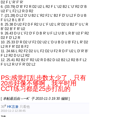
D2 F L' R' F' R'
6. (33.79) D' B' F2 R D2 U2 L R2 F L' U2 B2 L' U' R2 D' B
U2 F' L F2 L2 R D R2
7. (21.28) D L2 D' U B2 L' R2 F2 L' B2 F D' U L2 F D U B
F U L2 B L B' F
8. 25.38 D U2 F2 D F R2 U L' F U2 L R' D2 U B2 F' U L' R
B' D2 B' F R' U2
9. 26.43 D U L' F2 D' F D B R' U F L2 U B' L R B' U2 F' R2
D2 F D' L2 R
10. 25.33 D' R D2 U' F2 D2 U2 L' D U B D U B' F2 L R' D2
L2 R F R' D2 B F2
11. 24.66 L R2 F2 D2 U L F2 D2 U F2 R D F' U2 L D' R' B'
F L2 R2 D U L2 R2
12. 25.41 R2 B2 F' R2 U2 R D B2 D U2 B2 L2 R2 B F L2
F U L2 R U' F R' D2 L2
PS:感觉打乱步数太少了，只有
20步好像不够啊，我平时用
CCT练习都是25步打乱的
[
本帖最后由 ─━K` 于 2010-11-3 19:30 编辑
]
#
36
HK言兼
只看他
2010-11-2 12:38:45
3速