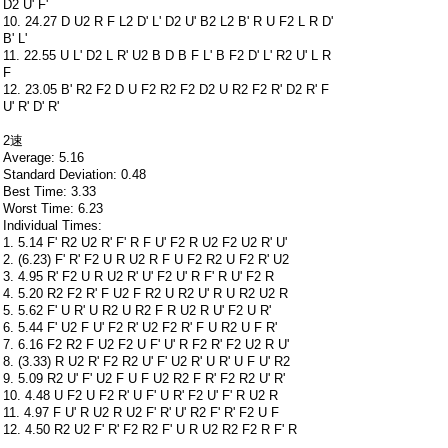
D2 U' F'
10. 24.27 D U2 R F L2 D' L' D2 U' B2 L2 B' R U F2 L R D'
B' L'
11. 22.55 U L' D2 L R' U2 B D B F L' B F2 D' L' R2 U' L R
F
12. 23.05 B' R2 F2 D U F2 R2 F2 D2 U R2 F2 R' D2 R' F
U' R' D' R'
2速
Average: 5.16
Standard Deviation: 0.48
Best Time: 3.33
Worst Time: 6.23
Individual Times:
1. 5.14 F' R2 U2 R' F' R F U' F2 R U2 F2 U2 R' U'
2. (6.23) F' R' F2 U R U2 R F U F2 R2 U F2 R' U2
3. 4.95 R' F2 U R U2 R' U' F2 U' R F' R U' F2 R
4. 5.20 R2 F2 R' F U2 F R2 U R2 U' R U R2 U2 R
5. 5.62 F' U R' U R2 U R2 F R U2 R U' F2 U R'
6. 5.44 F' U2 F U' F2 R' U2 F2 R' F U R2 U F R'
7. 6.16 F2 R2 F U2 F2 U F' U' R F2 R' F2 U2 R U'
8. (3.33) R U2 R' F2 R2 U' F' U2 R' U R' U F U' R2
9. 5.09 R2 U' F' U2 F U F U2 R2 F R' F2 R2 U' R'
10. 4.48 U F2 U F2 R' U F' U R' F2 U' F' R U2 R
11. 4.97 F U' R U2 R U2 F' R' U' R2 F' R' F2 U F
12. 4.50 R2 U2 F' R' F2 R2 F' U R U2 R2 F2 R F' R