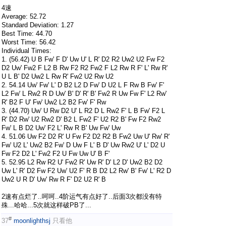
4速
Average: 52.72
Standard Deviation: 1.27
Best Time: 44.70
Worst Time: 56.42
Individual Times:
1. (56.42) U B Fw' F D' Uw U' L R' D2 R2 Uw2 U2 Fw F2
D2 Uw' Fw2 F L2 B Rw F2 R2 Fw2 F L2 Rw R F' L' Rw R'
U L B' D2 Uw2 L Rw R' Fw2 U2 Rw U2
2. 54.14 Uw' Fw' L' D B2 L2 D Fw' D U2 L F Rw B Fw' F'
L2 Fw' L Rw2 R D Uw' B' D' R' B' Fw2 R Uw Fw F' L2 Rw'
R' B2 F U' Fw' Uw2 L2 B2 Fw' F' Rw
3. (44.70) Uw' U Rw D2 U' L R2 D L Rw2 F' L B Fw' F2 L
R' D2 Rw' U2 Rw2 D' B2 L Fw2 F' U2 R2 B' Fw F2 Rw2
Fw' L B D2 Uw' F2 L' Rw R B' Uw Fw' Uw
4. 51.06 Uw F2 D2 R' U Fw F2 D2 R2 B Fw2 Uw U' Rw' R'
Fw' U2 L' Uw2 B2 Fw' D Uw F L' B D' Uw Rw2 U' L' D2 U
Fw F2 D2 L' Fw2 F2 U Fw Uw U' B F'
5. 52.95 L2 Rw R2 U' Fw2 R' Uw R' D' L2 D' Uw2 B2 D2
Uw L' R' D2 Fw F2 Uw' U2 F' R B D2 L2 Rw' B' Fw' L' R2 D
Uw2 U R D' Uw' Rw R F' D2 U2 R' B
2速有点烂了..呵呵..4阶运气有点好了..后面3次都没有特
殊...哈哈...5次就这样破PB了...
#
37
moonlighthsj
只看他