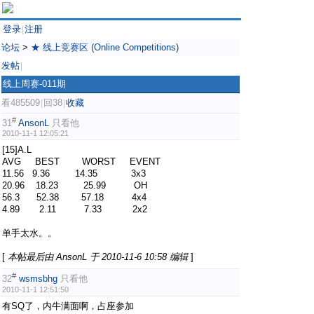
登录
注册
|
论坛
>
★ 线上竞赛区 (Online Competitions)
发帖
|
线上周赛-011期
看485509
回38
收藏
|
|
#
31
AnsonL
只看他
2010-11-1 12:05:21
[15]A.L
AVG BEST WORST EVENT
11.56 9.36 14.35 3x3
20.96 18.23 25.99 OH
56.3 52.38 57.18 4x4
4.89 2.11 7.33 2x2
单手太水。。
[
本帖最后由 AnsonL 于 2010-11-6 10:58 编辑
]
#
32
wsmsbhg
只看他
2010-11-1 12:51:50
有SQ了，内牛满面啊，占座参加