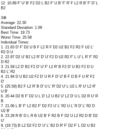
12. 10.89 F' U' B' F2 D2 L B2 F' U B' F' R' F L2 R B' F' D' L
B2
3单
Average: 22.30
Standard Deviation: 1.09
Best Time: 19.73
Worst Time: 25.58
Individual Times:
1. 21.83 D' F' D2 U B F L2 R F D2 U2 B2 F2 R2 F U2 L'
R2 D U
2. 22.97 D2 U' B2 L2 R' D' U' F2 D U2 R2 F' L U' L R' F' R2
D R2
3. 21.58 L2 D' B2 F2 D' U' F' L2 R' B F2 D' U B2 F2 D U
B2 L' R2
4. 21.94 D U B2 U2 F2 D' U R F D' U' B F D B F U R' F2
D'
5. (25.58) B2 F L2 R' B D' U L' R' D2 U' L U2 L R' U' L2 R'
U B'
6. 20.44 D2 B F' D2 U L D' L2 U B2 U' L2 D' U L D2 R U' R
B
7. 21.06 L B' F' L2 B2 F' D2 F2 U' L' R2 U L' R D' L' R2 D
U2 B'
8. 23.28 R B' D L R B U2 B' F R2 B F D2 U L2 R2 D B' D2
U'
9. (19.73) B L2 D2 F2 D' U' L' B2 D R' F' D2 F' L D2 U B2