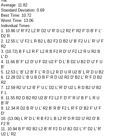
Average: 11.82
Standard Deviation: 0.69
Best Time: 10.72
Worst Time: 13.06
Individual Times:
1. 10.86 U' R' F2 L2 R' D2 U' R' D L2 R2 F' R2 F' D B' F L'
D2 R
2. 12.55 L' U' F2 L R B2 L B2 F2 D B2 U' B' F2 U L' R' U' F
R2
3. (10.72) B F L2 R F' L2 R B F2 R D' U' F2 L2 R U R2 B
L' D
4. 11.66 B' F' L2 D' U F D2 U2 F' D L' B D2 U B2 D' U' F U
B'
5. 12.53 L' B' L2 B' F L' R D L2 R D' U R U2 B' L R' D U B2
6. 12.28 D2 L' B U B D B F' R D U2 R2 D' B2 L' R' F D B2
R2
7. 12.59 R2 U' L2 B' F' U L' D2 L' R' D' U2 L R D B2 U' B2
F L
8. 11.55 R2 D B2 R2 U2 B' F2 L2 F D' F' R U' B F' L R U
B' R'
9. 12.34 R D2 B R' U L' R2 B' R B' F2 L R' F D' B2 F' U' F
D'
10. (13.06) L R' D L' R B F2 L B L2 R' D R D2 U' R2 D' B
F2 R
11. 10.94 B F' R2 B2 L2 B' R' F2 D U' B2 D2 L' F' D2 L' R'
U2 L' R2