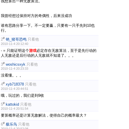
我想算出一种无敌算法。
我曾经想过保持对方的奇偶性，后来没成功
谁有思路分享一下。不一定要赢，只要有一只手先到10也
行。
#
2
铯_猪哥恐鸣
只看他
2010-11-4 20:12:40
- = 只能证明这个
游戏
必定存在无敌算法，至于是先行动的
人无敌还是后行动的人无敌就不知道了。。。
#
3
woshicsxyk
只看他
2010-11-4 20:23:33
没看懂。。。
#
4
xyb718378
只看他
2010-11-4 20:44:51
哦，玩过的，我们是到9收
#
5
kattokid
只看他
2010-11-4 20:51:54
要算概率还是计算无敌解法，使得自己的概率最大？
#
6
极乐鸟
只看他
2010-11-4 20:52:08