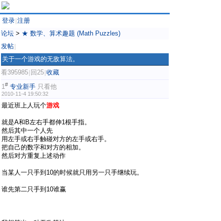
登录
注册
|
论坛
>
★ 数学、算术趣题 (Math Puzzles)
发帖
|
关于一个游戏的无敌算法。
看395985
回25
收藏
|
|
#
1
专业新手
只看他
2010-11-4 19:50:32
最近班上人玩个
游戏
就是A和B左右手都伸1根手指。
然后其中一个人先
用左手或右手触碰对方的左手或右手。
把自己的数字和对方的相加。
然后对方重复上述动作
当某人一只手到10的时候就只用另一只手继续玩。
谁先第二只手到10谁赢