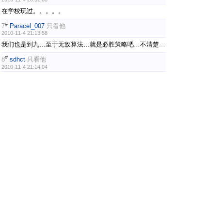
在学校玩过。。。。。
#
7
Paracel_007
只看他
2010-11-4 21:13:58
我们也是到九…至于无敌算法…就是必胜策略吧…不清楚…
#
8
sdhct
只看他
2010-11-4 21:14:04
我们年级有很多人玩。
#
9
dangerxxxx
只看他
2010-11-4 21:15:03
额 没玩过的
#
10
专业新手
只看他
2010-11-4 22:15:15
先行后行都可
这个貌似很深奥
1
2
3
下一页
魔方吧·中文魔方俱乐部
Powered by
Discuz!
X2