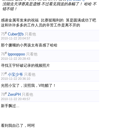
没能去天津赛真是遗憾 不过看见我送的条幅了！ 哈哈 不
错不错！
感谢金属哥发来的祝福 比赛挺顺利的 算是圆满成功了吧
这和许许多多的工作人员的辛苦工作是离不开的
#
75
Cuber贺b
只看他
2010-11-22 20:04:57
那个撅嘴的小男孩太有喜感了哈哈
#
76
lppooppoo
只看他
2010-11-22 20:28:43
寻找王宇轩破记录的视频照片
#
77
小宝少爷
只看他
2010-11-22 20:36:10
光照小宝了，没照我，V吃醋了！
#
78
ZeroPH
只看他
2010-11-22 20:49:57
新手飘过...
看到我自己了，呵呵