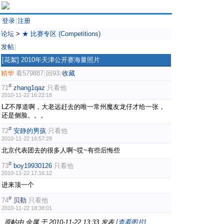
登录
注册
|
论坛
>
★ 比赛专区 (Competitions)
发帖
|
[花絮]
2010年天津公开赛海量照片
精华
看579887
回93
收藏
|
|
#
71
zhang1qaz
只看他
2010-11-22 16:22:18
LZ不厚道啊，大老远赶去的唯一常州魔友龙仔才给一张，
还是侧脸。。。
#
72
安静的男孩
只看他
2010-11-22 16:57:28
北京代表团去的很多人啊~哎~有些后悔些
#
73
boy19930126
只看他
2010-11-22 17:16:12
进来顶一个
#
74
贝勒
只看他
2010-11-22 18:38:01
原帖由
金属
于 2010-11-22 13:33 发表
[查看图片]