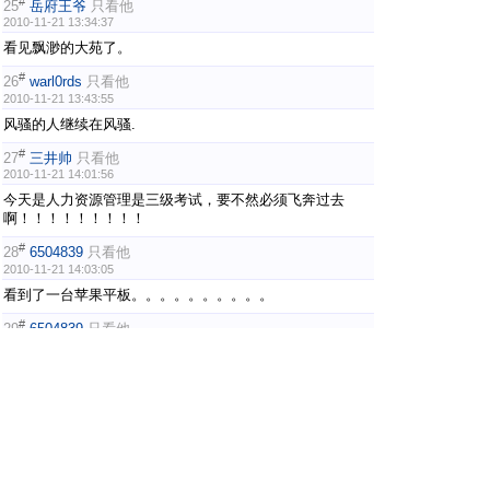
#
25
岳府王爷
只看他
2010-11-21 13:34:37
看见飘渺的大苑了。
#
26
warl0rds
只看他
2010-11-21 13:43:55
风骚的人继续在风骚.
#
27
三井帅
只看他
2010-11-21 14:01:56
今天是人力资源管理是三级考试，要不然必须飞奔过去
啊！！！！！！！！！
#
28
6504839
只看他
2010-11-21 14:03:05
看到了一台苹果平板。。。。。。。。。。
#
29
6504839
只看他
2010-11-21 14:08:30
还是想说那句话，重庆好久办一场比
赛。。。。。。。。。。。
#
30
kattokid
只看他
2010-11-21 14:08:47
第一张做壁纸不错。。。