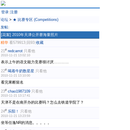
登录
注册
|
论坛
>
★ 比赛专区 (Competitions)
发帖
|
[花絮]
2010年天津公开赛海量照片
精华
看579913
回93
收藏
|
|
#
21
redcarrot
只看他
2010-11-21 13:02:10
表示上午的语文能力竞赛很讨厌…………
#
22
喝着牛奶数星星
只看他
2010-11-21 13:10:00
看完果断留名
#
23
chao1987109
只看他
2010-11-21 13:17:41
天津不是在南开办的比赛吗？怎么去铁道学院了？
#
24
乐阳！
只看他
2010-11-21 13:23:59
坐等任逸NR的消息。。。。。