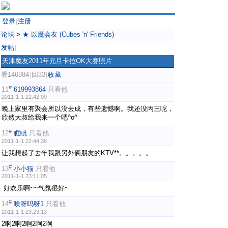
登录
注册
|
论坛
>
★ 以魔会友 (Cubes 'n' Friends)
发帖
|
天津魔友2011年元旦卡拉OK大赛照片
看146884
回33
收藏
|
|
#
11
619993864
只看他
2011-1-1 22:42:09
晚上家里有聚会所以没去成，有些遗憾啊。我还没丙三呢，
欣然大叔给我来一个吧^o^
#
12
睚眦
只看他
2011-1-1 22:44:36
让我想起了去年我跟另外俩朋友的KTV**。。。。。
#
13
小小猫
只看他
2011-1-1 23:11:05
好欢乐啊~~气氛很好~
#
14
唉呀吗呀1
只看他
2011-1-1 23:23:13
2啊2啊2啊2啊2啊