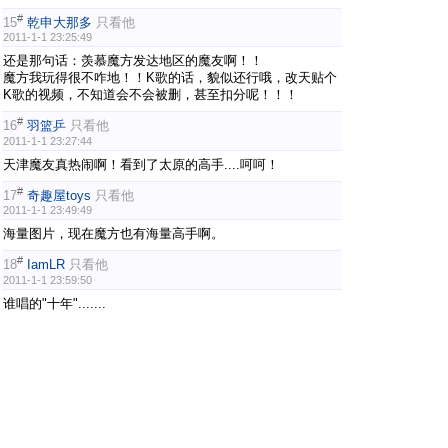
#
15
乾申大那多
只看他
2011-1-1 23:25:49
还是那句话：羡慕魔方发达地区的魔友啊！！
魔方我玩得很不咋地！！K歌的话，貌似还行哦，改天贴个
K歌的视频，不知道会不会被删，甚至扣分呢！！！
#
16
羽篮乒
只看他
2011-1-1 23:27:44
天津魔友真热闹啊！看到了太原的高手....呵呵！
#
17
奇趣屋toys
只看他
2011-1-1 23:49:49
海量图片，现在魔方也有海量高手啊。
#
18
IamLR
只看他
2011-1-1 23:59:50
谁唱的"十年".......
#
19
1900
只看他
2011-1-2 00:21:40
好热闹啊！明天西安也是聚会了！
#
20
xty_90
只看他
2011-1-2 01:12:14
好HIGH啊。。。。。。。羡慕。。。。。