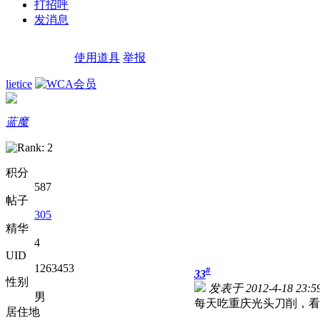
打招呼
发消息
使用道具
举报
lietice
蓝魔
积分
587
帖子
305
精华
4
UID
1263453
#
33
性别
发表于 2012-4-18 23:59
男
每天吃重庆光头刀削，看
居住地