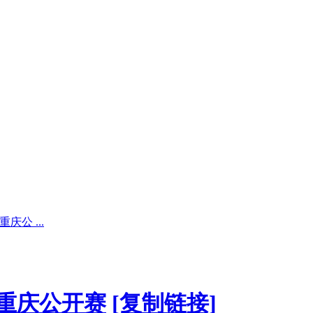
公 ...
届重庆公开赛
[复制链接]