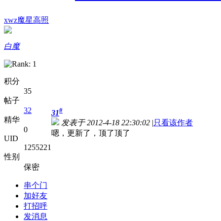
xwz魔星高照
白魔
积分
35
帖子
32
#
31
精华
发表于 2012-4-18 22:30:02
|
只看该作者
0
嗯，更新了，顶了顶了
UID
1255221
性别
保密
串个门
加好友
打招呼
发消息