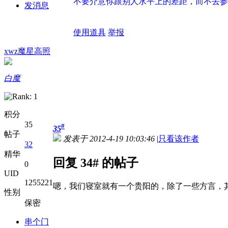
不要介意你跟别人水平上的差距，而不去参
发消息
使用道具
举报
xwz魔星高照
白魔
积分
35
#
35
帖子
发表于 2012-4-19 10:03:46
|
只看该作者
32
精华
回复 34# 的帖子
0
UID
1255221
嗯，我们寝室就有一个贵阳的，除了一些方言，
性别
保密
串个门