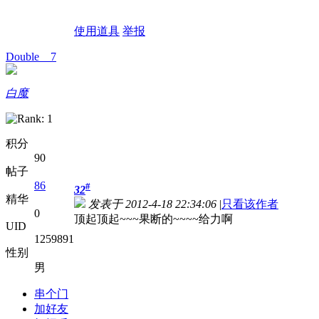
使用道具
举报
Double__7
白魔
积分
90
帖子
86
#
32
精华
发表于 2012-4-18 22:34:06
|
只看该作者
0
顶起顶起~~~果断的~~~~给力啊
UID
1259891
性别
男
串个门
加好友