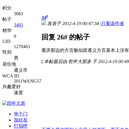
积分
3683
#
34
帖子
发表于 2012-4-19 00:47:58
|
只看该作者
3405
精华
回复 26# 的帖子
0
UID
1270463
重庆那边的方言貌似跟遵义方言基本上没有
性别
男
[
本帖最后由 乾申大那多 于 2012-4-19 00:4
居住地
遵义市
WCA ID
2011WANG57
兴趣爱好
速度
串个门
加好友
打招呼