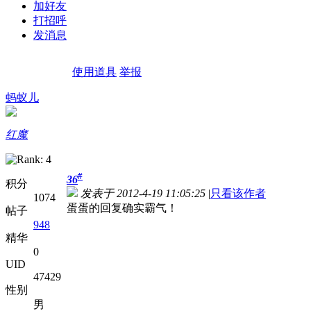
加好友
打招呼
发消息
使用道具
举报
蚂蚁儿
红魔
#
36
积分
发表于 2012-4-19 11:05:25
|
只看该作者
1074
蛋蛋的回复确实霸气！
帖子
948
精华
0
UID
47429
性别
男