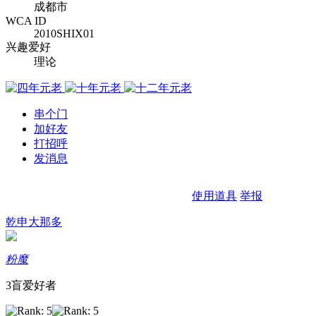
成都市
WCA ID
2010SHIX01
兴趣爱好
理论
串个门
加好友
打招呼
发消息
使用道具
举报
乾申大那多
粉魔
3盲爱好者