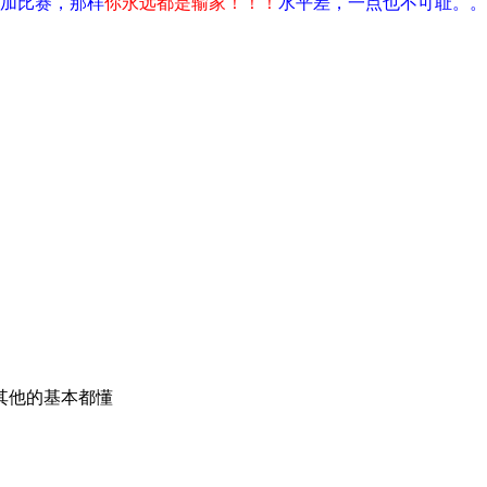
加比赛，那样
你永远都是输家！！！
水平差，一点也不可耻。。
其他的基本都懂