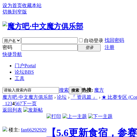
设为首页
收藏本站
切换到窄版
找回密码
自动登录
密码
注册
登录
快捷导航
门户
Portal
论坛
BBS
工具
搜索
热搜:
魔方
搜索
魔方吧·中文魔方俱乐部
›
论坛
›
『 资讯篇 』
›
★ 比赛专区 (Compe
1
2
3
4
5
6
7
下一页
返回列表
楼主:
fan66292929
【5.6更新食宿，参