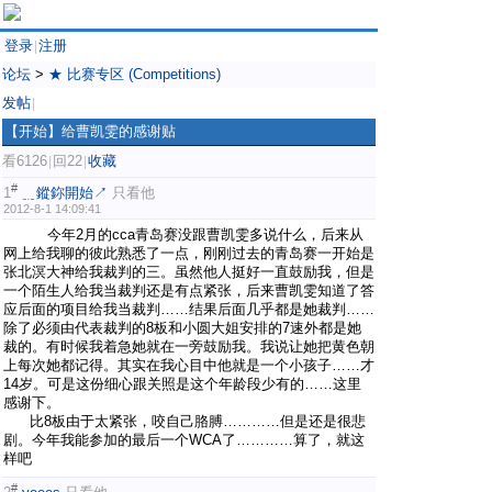
登录
注册
|
论坛
>
★ 比赛专区 (Competitions)
发帖
|
【开始】给曹凯雯的感谢贴
看6126
回22
收藏
|
|
#
1
﹎鏦鉨開始↗
只看他
2012-8-1 14:09:41
今年2月的cca青岛赛没跟曹凯雯多说什么，后来从
网上给我聊的彼此熟悉了一点，刚刚过去的青岛赛一开始是
张北溟大神给我裁判的三。虽然他人挺好一直鼓励我，但是
一个陌生人给我当裁判还是有点紧张，后来曹凯雯知道了答
应后面的项目给我当裁判……结果后面几乎都是她裁判……
除了必须由代表裁判的8板和小圆大姐安排的7速外都是她
裁的。有时候我着急她就在一旁鼓励我。我说让她把黄色朝
上每次她都记得。其实在我心目中他就是一个小孩子……才
14岁。可是这份细心跟关照是这个年龄段少有的……这里
感谢下。
比8板由于太紧张，咬自己胳膊…………但是还是很悲
剧。今年我能参加的最后一个WCA了…………算了，就这
样吧
#