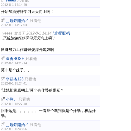
2
yeees
只看他
2012-8-1 14:14:49
开始加油好好学习天天向上啊！
#
3
﹎鏦鉨開始↗
只看他
2012-8-1 14:17:04
yeees 发表于 2012-8-1 14:14
[查看图片]
开始加油好好学习天天向上啊！
良哥努力工作赚钱娶漂亮媳妇啊
#
4
鱼香ROSE
只看他
2012-8-1 14:25:14
莫非是个妹子。。
#
5
李超杰123
只看他
2012-8-1 15:24:41
“让她把黄底朝上”莫非有作弊的嫌疑？
#
6
小腾。
只看他
2012-8-1 15:27:48
阳阳这是。。。。。。一看那个裁判就是个妹纸，极品妹
纸。
#
7
﹎鏦鉨開始↗
只看他
2012-8-1 16:48:56