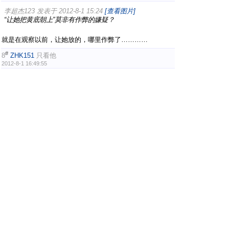
李超杰123 发表于 2012-8-1 15:24
[查看图片]
“让她把黄底朝上”莫非有作弊的嫌疑？
就是在观察以前，让她放的，哪里作弊了…………
#
8
ZHK151
只看他
2012-8-1 16:49:55
第一次见清晰大神！
#
9
﹎鏦鉨開始↗
只看他
2012-8-1 16:50:39
鱼香ROSE 发表于 2012-8-1 14:25
[查看图片]
莫非是个妹子。。
就是个妹子………………………………小女孩
#
10
lidi496654724
只看他
2012-8-1 16:53:41
小女孩。。。。。。
1
2
3
下一页
魔方吧·中文魔方俱乐部
Powered by
Discuz!
X2
首页
标准版
精简版
电脑版
|
|
|