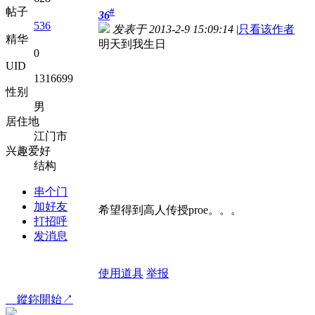
帖子
#
36
536
发表于 2013-2-9 15:09:14
|
只看该作者
精华
明天到我生日
0
UID
1316699
性别
男
居住地
江门市
兴趣爱好
结构
串个门
加好友
希望得到高人传授proe。。。
打招呼
发消息
使用道具
举报
﹎鏦鉨開始↗