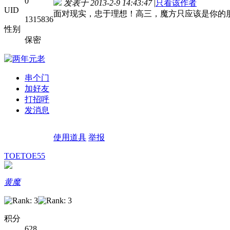
0
发表于 2013-2-9 14:43:47
|
只看该作者
UID
面对现实，忠于理想！高三，魔方只应该是你的
1315836
性别
保密
串个门
加好友
打招呼
发消息
使用道具
举报
TOETOE55
黄魔
积分
628