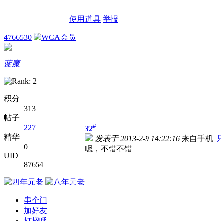
使用道具
举报
4766530
蓝魔
积分
313
帖子
#
227
32
精华
发表于 2013-2-9 14:22:16
来自手机
|
0
嗯，不错不错
UID
87654
串个门
加好友
打招呼