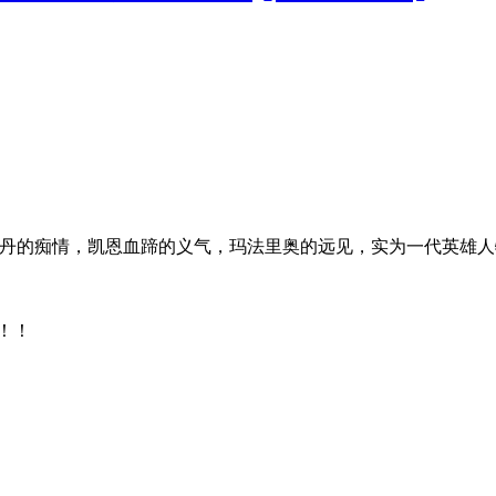
丹的痴情，凯恩血蹄的义气，玛法里奥的远见，实为一代英雄人物，
！！