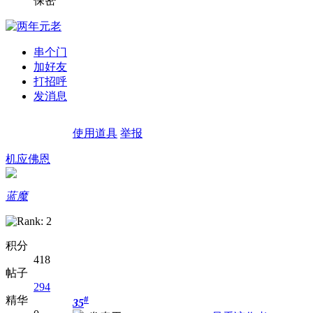
保密
串个门
加好友
打招呼
发消息
使用道具
举报
机应佛恩
蓝魔
积分
418
帖子
294
精华
#
35