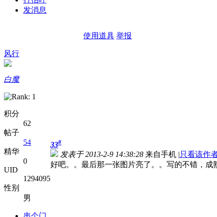
发消息
使用道具
举报
风行
白魔
积分
62
帖子
54
#
33
精华
发表于 2013-2-9 14:38:28
来自手机
|
只看该作
0
好吧。。最后那一张图片亮了。。写的不错，成
UID
1294095
性别
男
串个门