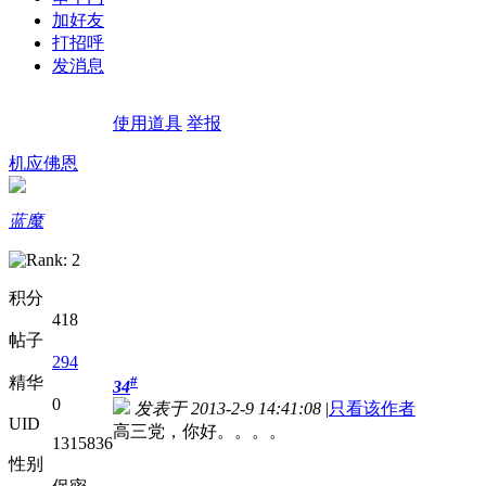
加好友
打招呼
发消息
使用道具
举报
机应佛恩
蓝魔
积分
418
帖子
294
精华
#
34
0
发表于 2013-2-9 14:41:08
|
只看该作者
UID
高三党，你好。。。。
1315836
性别