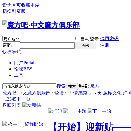
设为首页
收藏本站
切换到窄版
找回密码
自动登录
密码
注册
登录
快捷导航
门户
Portal
论坛
BBS
工具
搜索
热搜:
魔方
搜索
魔方吧·中文魔方俱乐部
›
论坛
›
『 情感篇 』
›
★ 魔界文化 (Cubin
1
2
3
4
5
下一页
返回列表
楼主:
﹎鏦鉨開始↗
【开始】迎新贴—