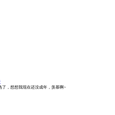
者
熟了，想想我现在还没成年，羡慕啊~