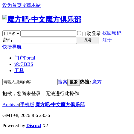
设为首页
收藏本站
找回密码
自动登录
密码
注册
登录
快捷导航
门户
Portal
论坛
BBS
工具
搜索
热搜:
魔方
搜索
抱歉，您尚未登录，无法进行此操作
Archiver
|
手机版
|
魔方吧·中文魔方俱乐部
GMT+8, 2026-8-6 23:36
Powered by
Discuz!
X2