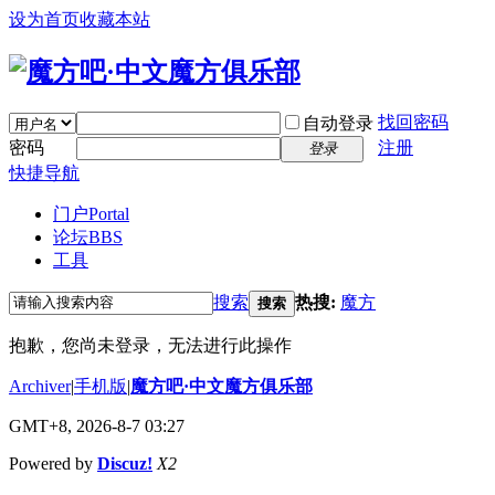
设为首页
收藏本站
找回密码
自动登录
密码
注册
登录
快捷导航
门户
Portal
论坛
BBS
工具
搜索
热搜:
魔方
搜索
抱歉，您尚未登录，无法进行此操作
Archiver
|
手机版
|
魔方吧·中文魔方俱乐部
GMT+8, 2026-8-7 03:27
Powered by
Discuz!
X2