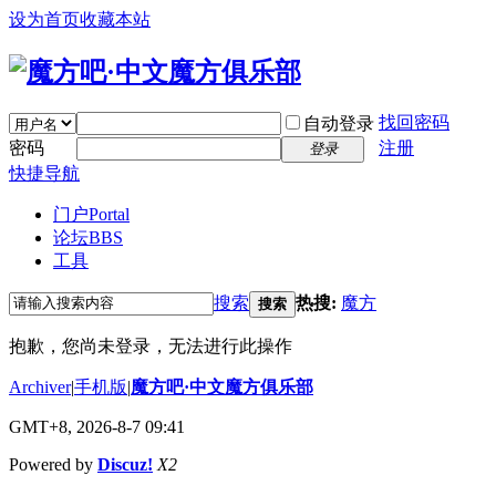
设为首页
收藏本站
找回密码
自动登录
密码
注册
登录
快捷导航
门户
Portal
论坛
BBS
工具
搜索
热搜:
魔方
搜索
抱歉，您尚未登录，无法进行此操作
Archiver
|
手机版
|
魔方吧·中文魔方俱乐部
GMT+8, 2026-8-7 09:41
Powered by
Discuz!
X2