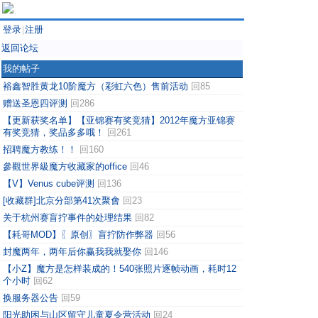
登录
注册
|
返回论坛
我的帖子
裕鑫智胜黄龙10阶魔方（彩虹六色）售前活动
回85
赠送圣恩四评测
回286
【更新获奖名单】【亚锦赛有奖竞猜】2012年魔方亚锦赛
有奖竞猜，奖品多多哦！
回261
招聘魔方教练！！
回160
參觀世界級魔方收藏家的office
回46
【V】Venus cube评测
回136
[收藏群]北京分部第41次聚會
回23
关于杭州赛盲拧事件的处理结果
回82
【耗哥MOD】〖原创〗盲拧防作弊器
回56
封魔两年，两年后你赢我我就娶你
回146
【小Z】魔方是怎样装成的！540张照片逐帧动画，耗时12
个小时
回62
换服务器公告
回59
阳光助困与山区留守儿童夏令营活动
回24