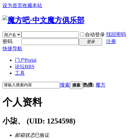
设为首页
收藏本站
找回密码
自动登录
密码
注册
登录
快捷导航
门户
Portal
论坛
BBS
工具
搜索
热搜:
魔方
搜索
个人资料
小柒、
(UID: 1254598)
邮箱状态
已验证