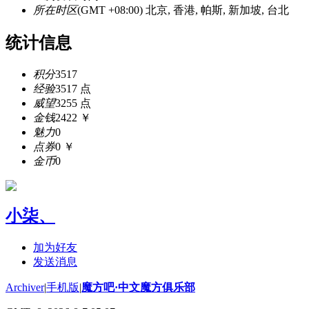
所在时区
(GMT +08:00) 北京, 香港, 帕斯, 新加坡, 台北
统计信息
积分
3517
经验
3517 点
威望
3255 点
金钱
2422 ￥
魅力
0
点券
0 ￥
金币
0
小柒、
加为好友
发送消息
Archiver
|
手机版
|
魔方吧·中文魔方俱乐部