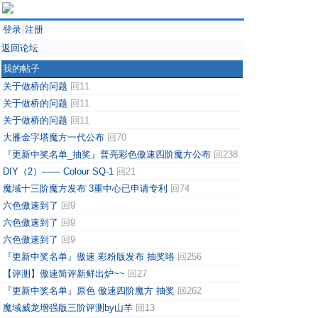
登录
注册
|
返回论坛
我的帖子
关于做桥的问题
回11
关于做桥的问题
回11
关于做桥的问题
回11
大雁金字塔魔方一代公布
回70
『更新中奖名单_抽奖』普亮彩色傲速四阶魔方公布
回238
DIY（2）—— Colour SQ-1
回21
魔域十三阶魔方发布 3重中心已申请专利
回74
六色傲速到了
回9
六色傲速到了
回9
六色傲速到了
回9
『更新中奖名单』傲速 彩粉版发布 抽奖咯
回256
【评测】傲速简评新鲜出炉~~
回27
『更新中奖名单』原色 傲速四阶魔方 抽奖
回262
魔域威龙增强版三阶评测by山羊
回13