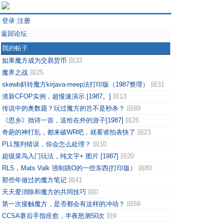
登录
注册
|
返回论坛
我的帖子
如果魔方成为交易货币
回33
魔界之战
回25
skewb斜转魔方kirjava-meep法打印版（1987整理）
回31
渣新CFOP实例，超慢速演示 [1987。]
回13
传说中的奥数题？玩过魔方的岂不是秒杀？
回89
《思乡》拙诗一首，送给在外的游子[1987]
回26
奇葩的神打乱，都来破WR吧，就看谁拍表快了
回23
PLL预判错误，你会怎么处理？
回10
超级菜鸟入门玩法，纯文字+ 图片 [1987]
回20
RLS，Mats Valk 强制跳O的一些东西(打印版）
回80
那些年做过的魔方笔记
回41
天天爱消除和魔方的共同技巧
回0
第一次接触魔方，是否都会有这样的冲动？
回59
CCSA赛后手指痊愈，半夜怒测50次
回9