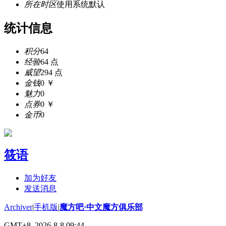
所在时区
使用系统默认
统计信息
积分
64
经验
64 点
威望
294 点
金钱
0 ￥
魅力
0
点券
0 ￥
金币
0
筱语
加为好友
发送消息
Archiver
|
手机版
|
魔方吧·中文魔方俱乐部
GMT+8, 2026-8-8 09:44