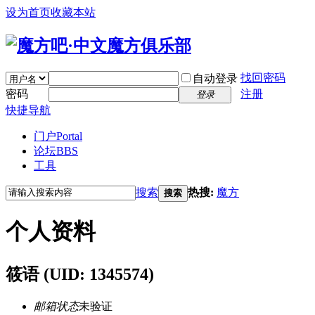
设为首页
收藏本站
找回密码
自动登录
密码
注册
登录
快捷导航
门户
Portal
论坛
BBS
工具
搜索
热搜:
魔方
搜索
个人资料
筱语
(UID: 1345574)
邮箱状态
未验证