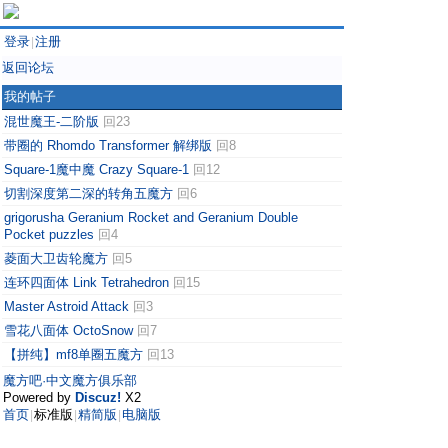
登录
注册
|
返回论坛
我的帖子
混世魔王-二阶版
回23
带圈的 Rhomdo Transformer 解绑版
回8
Square-1魔中魔 Crazy Square-1
回12
切割深度第二深的转角五魔方
回6
grigorusha Geranium Rocket and Geranium Double
Pocket puzzles
回4
菱面大卫齿轮魔方
回5
连环四面体 Link Tetrahedron
回15
Master Astroid Attack
回3
雪花八面体 OctoSnow
回7
【拼纯】mf8单圈五魔方
回13
魔方吧·中文魔方俱乐部
Powered by
Discuz!
X2
首页
标准版
精简版
电脑版
|
|
|