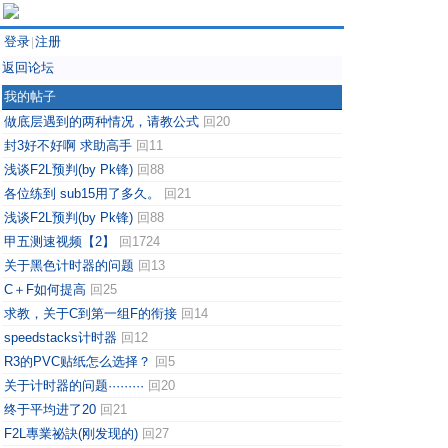
登录
注册
|
返回论坛
我的帖子
做底层遇到的两种情况，请教公式
回20
封3好不好啊 求助高手
回11
浅谈F2L预判(by Pk锋)
回88
各位练到 sub15用了多久。
回21
浅谈F2L预判(by Pk锋)
回88
甲五测速视频【2】
回1724
关于黑色计时器的问题
回13
C＋F如何提高
回25
求教，关于C到第一组F的衔接
回14
speedstacks计时器
回12
R3的PVC贴纸怎么选择？
回5
关于计时器的问题·········
回20
终于平均进了20
回21
F2L專業祕訣(刚发现的)
回27