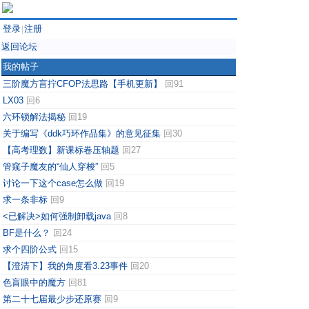
登录
注册
|
返回论坛
我的帖子
三阶魔方盲拧CFOP法思路【手机更新】
回91
LX03
回6
六环锁解法揭秘
回19
关于编写《ddk巧环作品集》的意见征集
回30
【高考理数】新课标卷压轴题
回27
管窥子魔友的“仙人穿梭”
回5
讨论一下这个case怎么做
回19
求一条非标
回9
<已解决>如何强制卸载java
回8
BF是什么？
回24
求个四阶公式
回15
【澄清下】我的角度看3.23事件
回20
色盲眼中的魔方
回81
第二十七届最少步还原赛
回9