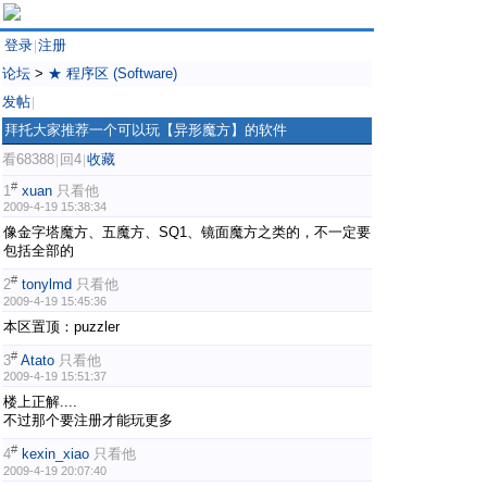
登录
注册
|
论坛
>
★ 程序区 (Software)
发帖
|
拜托大家推荐一个可以玩【异形魔方】的软件
看68388
回4
收藏
|
|
#
1
xuan
只看他
2009-4-19 15:38:34
像金字塔魔方、五魔方、SQ1、镜面魔方之类的，不一定要
包括全部的
#
2
tonylmd
只看他
2009-4-19 15:45:36
本区置顶：puzzler
#
3
Atato
只看他
2009-4-19 15:51:37
楼上正解....
不过那个要注册才能玩更多
#
4
kexin_xiao
只看他
2009-4-19 20:07:40