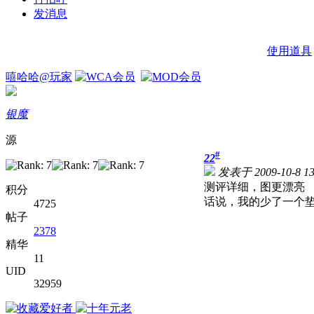
发消息
使用道具
嘻哈哈@玩家
银魔
源
#
22
发表于 2009-10-8 13
测评详细，图更漂亮
积分
话说，我的少了一个
4725
帖子
2378
精华
11
UID
32959