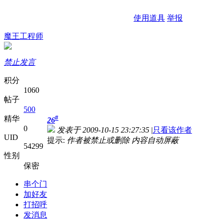
使用道具
举报
魔王工程师
禁止发言
积分
1060
帖子
500
#
精华
26
0
发表于 2009-10-15 23:27:35
|
只看该作者
UID
提示:
作者被禁止或删除 内容自动屏蔽
54299
性别
保密
串个门
加好友
打招呼
发消息