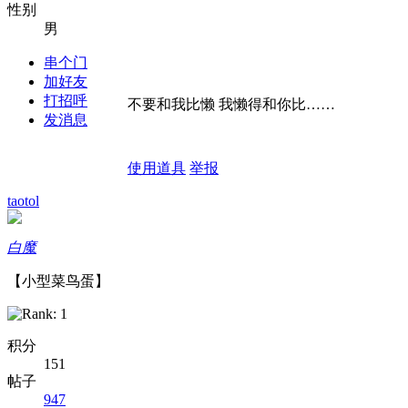
性别
男
串个门
加好友
打招呼
不要和我比懒 我懒得和你比……
发消息
使用道具
举报
taotol
白魔
【小型菜鸟蛋】
积分
151
帖子
947