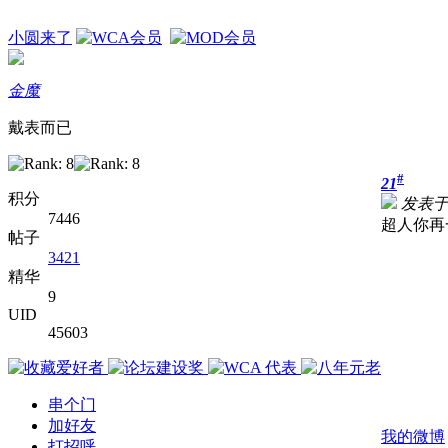
小圆来了
金魔
戴表而已
#
21
积分
发表于 2
7446
超人你再
帖子
3421
精华
9
UID
45603
串个门
加好友
我的微博
打招呼