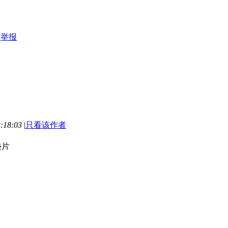
举报
:18:03
|
只看该作者
垫片