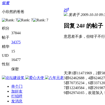
银魔
#
25
小欣然的爸爸
发表于 2009-10-10 09:3
回复 24# 的帖子
积分
37844
意思差不多，但钳子不行
帖子
34375
精华
15
UID
16477
性别
保密
天津1群11471969，2群58
3群62462688，4群624627
5群70735234，6群337120
串个门
7群12240584，8群291987
加好友
9群62974165，欢迎加入
打招呼
发消息