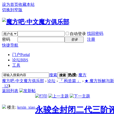
设为首页
收藏本站
切换到窄版
找回密码
自动登录
密码
注册
登录
快捷导航
门户
Portal
论坛
BBS
工具
搜索
热搜:
魔方
搜索
魔方吧·中文魔方俱乐部
›
论坛
›
『 构造篇 』
›
★ 魔方拆解与新品评测
1
2
3
返回列表
楼主:
kexin_xiao
永骏全封闭二代三阶