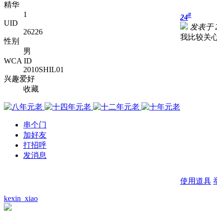
精华
1
#
24
UID
发表于 20
26226
我比较关
性别
男
WCA ID
2010SHIL01
兴趣爱好
收藏
串个门
加好友
打招呼
发消息
使用道具
kexin_xiao