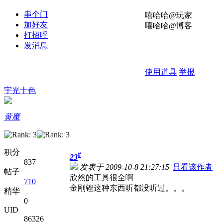
串个门
嘻哈哈@玩家
加好友
嘻哈哈@博客
打招呼
发消息
使用道具
举报
宇光十色
黄魔
积分
#
23
837
发表于 2009-10-8 21:27:15
|
只看该作者
帖子
欣然的工具很全啊
710
金刚锉这种东西听都没听过。。。
精华
0
UID
86326