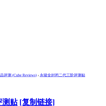
 (Cube Reviews)
›
永骏全封闭二代三阶评测贴
评测贴
[复制链接]