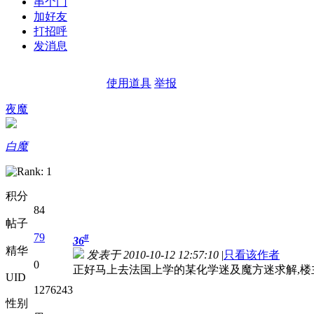
串个门
加好友
打招呼
发消息
使用道具
举报
夜魔
白魔
积分
84
帖子
79
#
36
精华
发表于 2010-10-12 12:57:10
|
只看该作者
0
正好马上去法国上学的某化学迷及魔方迷求解,楼
UID
1276243
性别