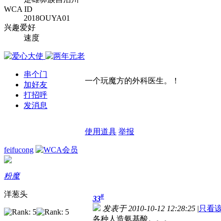
WCA ID
2018OUYA01
兴趣爱好
速度
串个门
一个玩魔方的外科医生。！
加好友
打招呼
发消息
使用道具
举报
feifucong
粉魔
洋葱头
#
33
发表于 2010-10-12 12:28:25
|
只看
各种人造氨基酸。。。