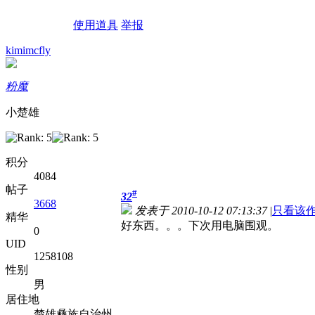
使用道具
举报
kimimcfly
粉魔
小楚雄
积分
4084
帖子
#
32
3668
发表于 2010-10-12 07:13:37
|
只看该
精华
好东西。。。下次用电脑围观。
0
UID
1258108
性别
男
居住地
楚雄彝族自治州