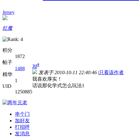
Jersey
红魔
积分
1872
帖子
#
31
1488
发表于 2010-10-11 22:40:46
|
只看该作者
精华
我喜欢厚实！
1
话说那化学式怎么玩法1
UID
1250885
串个门
加好友
打招呼
发消息