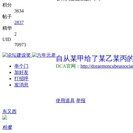
积分
3634
帖子
2837
精华
2
UID
70973
自从某甲给了某乙某丙的
串个门
DCA官网：
http://doraemoncubeassociat
加好友
打招呼
发消息
使用道具
举报
东又西
粉魔