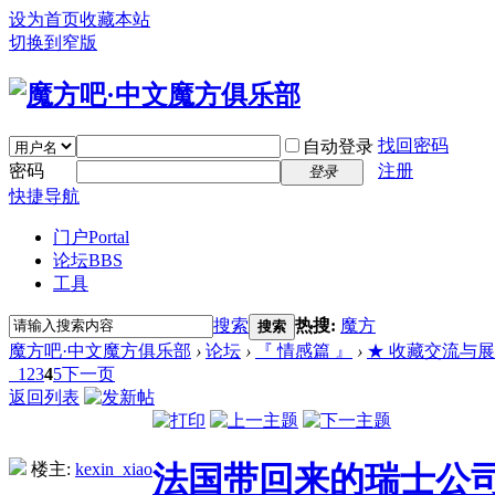
设为首页
收藏本站
切换到窄版
找回密码
自动登录
密码
注册
登录
快捷导航
门户
Portal
论坛
BBS
工具
搜索
热搜:
魔方
搜索
魔方吧·中文魔方俱乐部
›
论坛
›
『 情感篇 』
›
★ 收藏交流与展示 (Bu
1
2
3
4
5
下一页
返回列表
楼主:
kexin_xiao
法国带回来的瑞士公