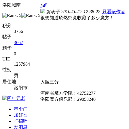
#
洛阳城南
34
发表于 2010-10-12 12:38:22
|
只看该作者
很想知道欣然究竟收藏了多少魔方！
积分
3756
帖子
3667
精华
0
UID
1257984
性别
男
居住地
入魔三分！
洛阳市
河南省魔方学院：42752277
洛阳魔方俱乐部：29058240
串个门
加好友
打招呼
发消息