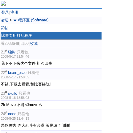
登录
注册
|
论坛
>
★ 程序区 (Software)
发帖
|
比赛专用打乱程序
看2988648
回50
收藏
|
|
#
21
独树
只看他
2008-5-17 21:54:46
我下不下来这个文件 祖么回事
#
22
kexin_xiao
只看他
2008-5-17 21:58:55
不错,下载去看看,和比赛接轨!
#
23
s-dilo
只看他
2008-5-18 18:56:03
25 Move 不是50move么
#
24
oooo
只看他
2008-5-25 11:44:13
果然厉害 连大乱斗有步骤 长见识了 谢谢