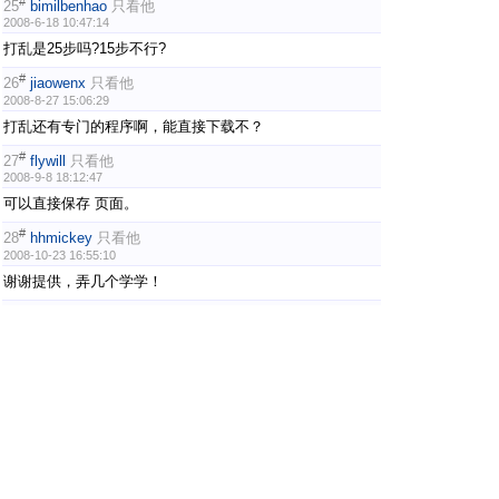
#
25
bimilbenhao
只看他
2008-6-18 10:47:14
打乱是25步吗?15步不行?
#
26
jiaowenx
只看他
2008-8-27 15:06:29
打乱还有专门的程序啊，能直接下载不？
#
27
flywill
只看他
2008-9-8 18:12:47
可以直接保存 页面。
#
28
hhmickey
只看他
2008-10-23 16:55:10
谢谢提供，弄几个学学！
#
29
466464908
只看他
2008-10-26 13:15:18
怎么这个不能下载了啊
#
30
溪风
只看他
2008-11-14 10:47:42
这个好，想比赛得按专业的练呀。
上一页
1
2
3
4
.. 6
下一页
魔方吧·中文魔方俱乐部