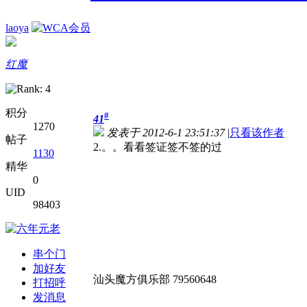
laoya
红魔
积分
#
41
1270
发表于 2012-6-1 23:51:37
|
只看该作者
帖子
2.。。看看签证签不签的过
1130
精华
0
UID
98403
串个门
加好友
汕头魔方俱乐部 79560648
打招呼
发消息