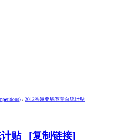
titions)
›
2012香港亚锦赛意向统计贴
统计贴
[复制链接]