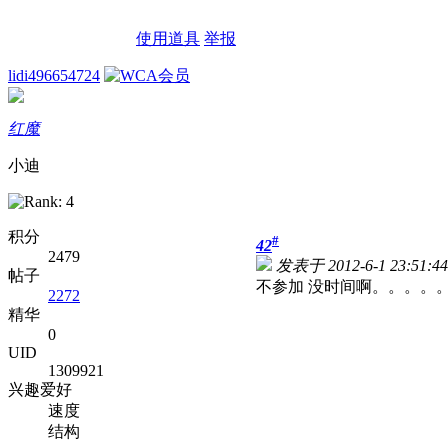
使用道具
举报
lidi496654724
红魔
小迪
积分
#
42
2479
发表于 2012-6-1 23:51:44
帖子
不参加 没时间啊。。。。
2272
精华
0
UID
1309921
兴趣爱好
速度
结构