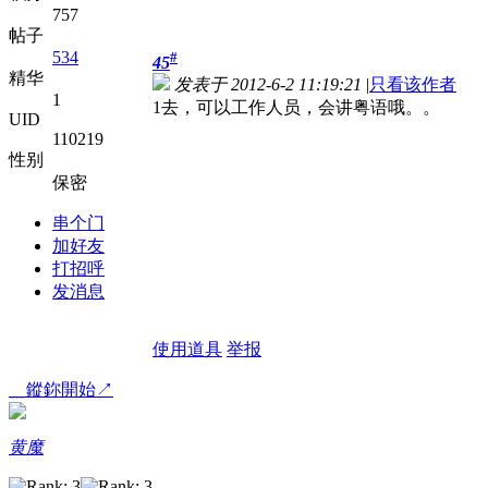
757
帖子
534
#
45
精华
发表于 2012-6-2 11:19:21
|
只看该作者
1
1去，可以工作人员，会讲粤语哦。。
UID
110219
性别
保密
串个门
加好友
打招呼
发消息
使用道具
举报
﹎鏦鉨開始↗
黄魔