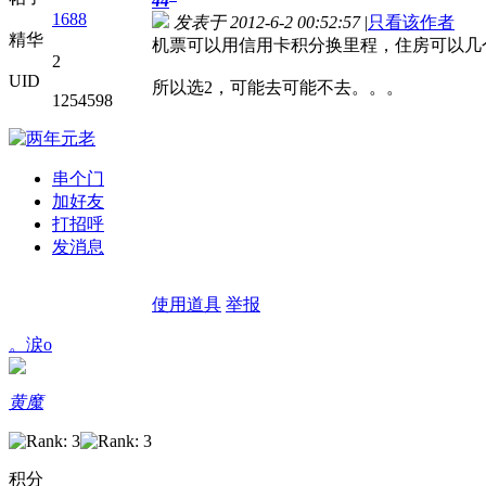
44
1688
发表于 2012-6-2 00:52:57
|
只看该作者
精华
机票可以用信用卡积分换里程，住房可以几
2
UID
所以选2，可能去可能不去。。。
1254598
串个门
加好友
打招呼
发消息
使用道具
举报
。涙o
黄魔
积分