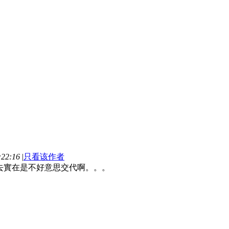
22:16
|
只看该作者
去實在是不好意思交代啊。。。