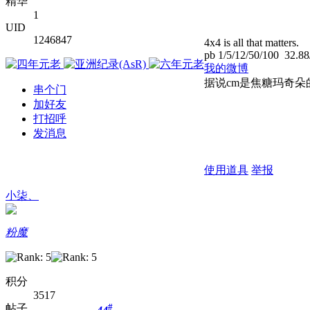
精华
1
UID
1246847
4x4 is all that matters.
pb 1/5/12/50/100 32.88
我的微博
据说cm是焦糖玛奇朵
串个门
加好友
打招呼
发消息
使用道具
举报
小柒、
粉魔
积分
3517
#
帖子