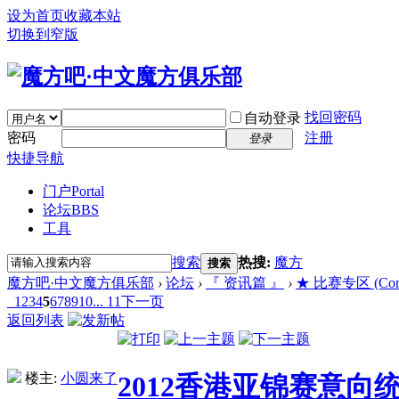
设为首页
收藏本站
切换到窄版
找回密码
自动登录
密码
注册
登录
快捷导航
门户
Portal
论坛
BBS
工具
搜索
热搜:
魔方
搜索
魔方吧·中文魔方俱乐部
›
论坛
›
『 资讯篇 』
›
★ 比赛专区 (Compe
1
2
3
4
5
6
7
8
9
10
... 11
下一页
返回列表
楼主:
小圆来了
2012香港亚锦赛意向