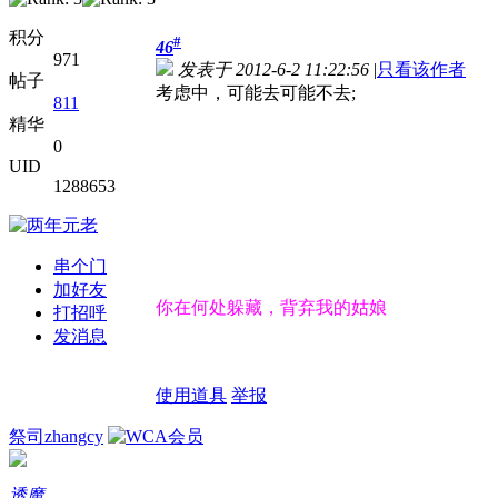
积分
#
46
971
发表于 2012-6-2 11:22:56
|
只看该作者
帖子
考虑中，可能去可能不去;
811
精华
0
UID
1288653
串个门
加好友
你在何处躲藏，背弃我的姑娘
打招呼
发消息
使用道具
举报
祭司zhangcy
透魔