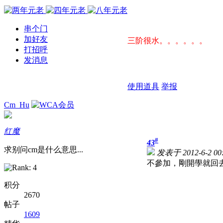
串个门
加好友
三阶很水。。。。。。
打招呼
发消息
使用道具
举报
Cm_Hu
红魔
#
43
求别问cm是什么意思...
发表于 2012-6-2 00:
不參加，剛開學就回
积分
2670
帖子
1609