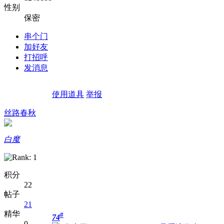
性别
保密
串个门
加好友
打招呼
发消息
使用道具
举报
丝路春秋
白魔
积分
22
帖子
21
精华
#
74
0