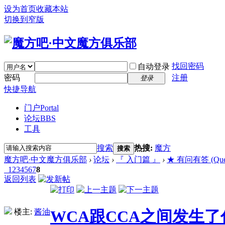
设为首页
收藏本站
切换到窄版
找回密码
自动登录
密码
注册
登录
快捷导航
门户
Portal
论坛
BBS
工具
搜索
热搜:
魔方
搜索
魔方吧·中文魔方俱乐部
›
论坛
›
『 入门篇 』
›
★ 有问有答 (Quest
1
2
3
4
5
6
7
8
返回列表
楼主:
酱油
WCA跟CCA之间发生