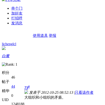
串个门
加好友
打招呼
发消息
使用道具
举报
lichenglcl
白魔
积分
46
帖子
44
#
73
精华
发表于 2012-10-25 08:52:13
|
只看该作者
0
大组织和小组织的矛盾。
UID
1248188