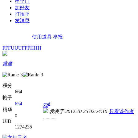
串个门
加好友
打招呼
发消息
使用道具
举报
FFFUUUFFFHHH
黄魔
积分
664
帖子
654
#
72
精华
发表于 2012-10-25 02:24:10
|
只看该作者
0
..........
UID
1274235