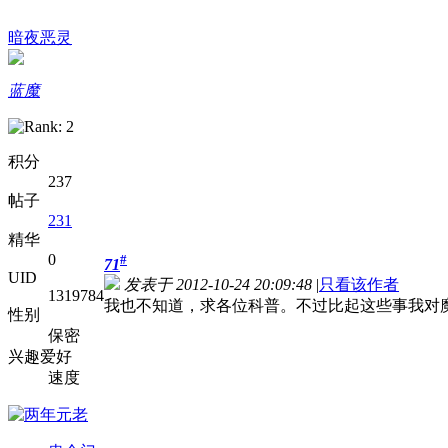
暗夜恶灵
蓝魔
积分
237
帖子
231
精华
0
#
71
UID
发表于 2012-10-24 20:09:48
|
只看该作者
1319784
我也不知道，求各位科普。不过比起这些事我对
性别
保密
兴趣爱好
速度