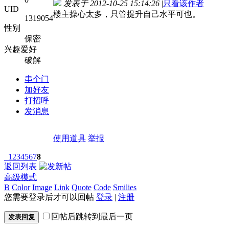
发表于 2012-10-25 15:14:26
|
只看该作者
UID
楼主操心太多，只管提升自己水平可也。
1319054
性别
保密
兴趣爱好
破解
串个门
加好友
打招呼
发消息
使用道具
举报
1
2
3
4
5
6
7
8
返回列表
高级模式
B
Color
Image
Link
Quote
Code
Smilies
您需要登录后才可以回帖
登录
|
注册
回帖后跳转到最后一页
发表回复