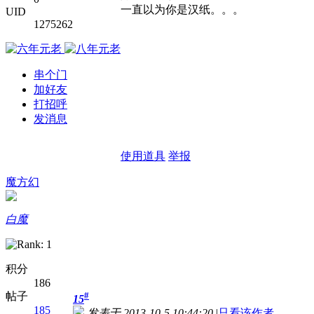
一直以为你是汉纸。。。
UID
1275262
串个门
加好友
打招呼
发消息
使用道具
举报
魔方幻
白魔
积分
186
帖子
#
15
185
发表于 2013-10-5 10:44:20
|
只看该作者