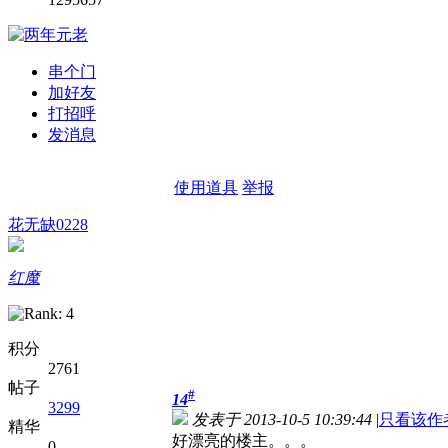
串个门
加好友
打招呼
发消息
使用道具
举报
花无缺0228
红魔
积分
2761
帖子
#
14
3299
发表于 2013-10-5 10:39:44
|
只看该作
精华
好漂亮的楼主。。。
0