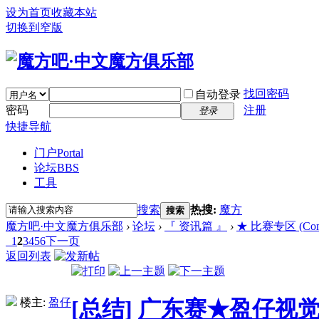
设为首页
收藏本站
切换到窄版
找回密码
自动登录
密码
注册
登录
快捷导航
门户
Portal
论坛
BBS
工具
搜索
热搜:
魔方
搜索
魔方吧·中文魔方俱乐部
›
论坛
›
『 资讯篇 』
›
★ 比赛专区 (Compe
1
2
3
4
5
6
下一页
返回列表
楼主:
盈仔
[总结]
广东赛★盈仔视