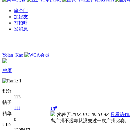
串个门
加好友
打招呼
发消息
Yolan_Kao
白魔
积分
113
帖子
#
111
13
精华
发表于 2013-10-5 09:51:48
|
只看该作
0
离广州不远却从没去过一次广州比赛。
UID
1295657