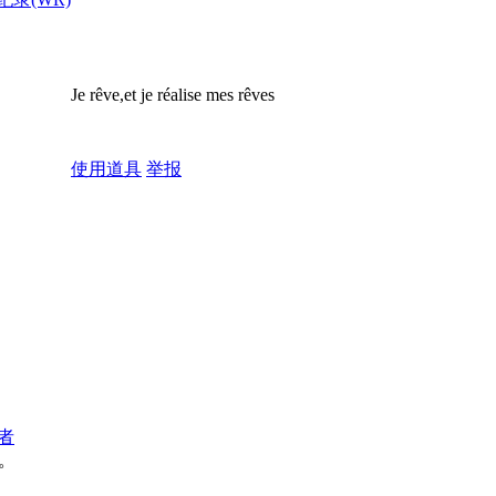
Je rêve,et je réalise mes rêves
使用道具
举报
者
。