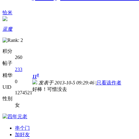
恰米
蓝魔
积分
260
帖子
233
精华
#
11
0
发表于 2013-10-5 09:29:46
|
只看该作者
UID
好棒！可惜没去
1274521
性别
女
串个门
加好友