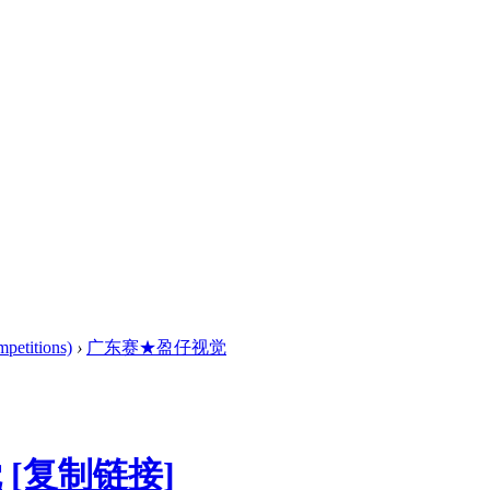
titions)
›
广东赛★盈仔视觉
觉
[复制链接]