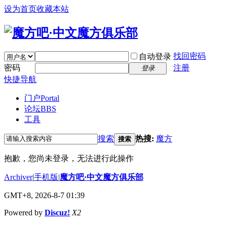
设为首页
收藏本站
找回密码
自动登录
密码
注册
登录
快捷导航
门户
Portal
论坛
BBS
工具
搜索
热搜:
魔方
搜索
抱歉，您尚未登录，无法进行此操作
Archiver
|
手机版
|
魔方吧·中文魔方俱乐部
GMT+8, 2026-8-7 01:39
Powered by
Discuz!
X2