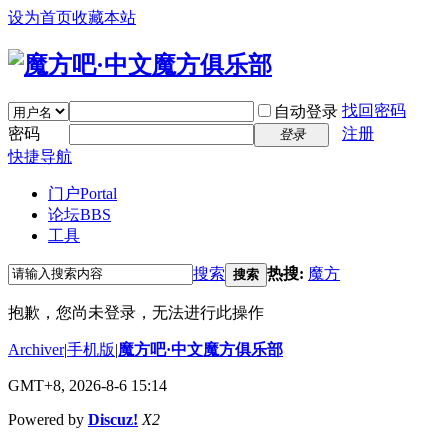
设为首页
收藏本站
找回密码
自动登录
密码
注册
登录
快捷导航
门户
Portal
论坛
BBS
工具
搜索
热搜:
魔方
搜索
抱歉，您尚未登录，无法进行此操作
Archiver
|
手机版
|
魔方吧·中文魔方俱乐部
GMT+8, 2026-8-6 15:14
Powered by
Discuz!
X2