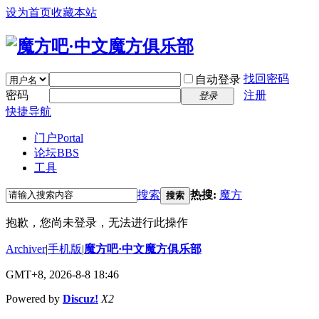
设为首页
收藏本站
找回密码
自动登录
密码
注册
登录
快捷导航
门户
Portal
论坛
BBS
工具
搜索
热搜:
魔方
搜索
抱歉，您尚未登录，无法进行此操作
Archiver
|
手机版
|
魔方吧·中文魔方俱乐部
GMT+8, 2026-8-8 18:46
Powered by
Discuz!
X2