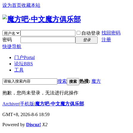
设为首页
收藏本站
找回密码
自动登录
密码
注册
登录
快捷导航
门户
Portal
论坛
BBS
工具
搜索
热搜:
魔方
搜索
抱歉，您尚未登录，无法进行此操作
Archiver
|
手机版
|
魔方吧·中文魔方俱乐部
GMT+8, 2026-8-6 18:59
Powered by
Discuz!
X2