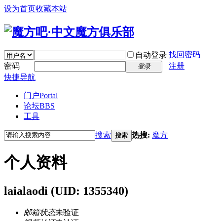
设为首页
收藏本站
找回密码
自动登录
密码
注册
登录
快捷导航
门户
Portal
论坛
BBS
工具
搜索
热搜:
魔方
搜索
个人资料
laialaodi
(UID: 1355340)
邮箱状态
未验证