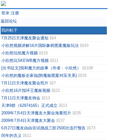
登录
注册
|
返回论坛
我的帖子
7月25日天津魔友聚会通知
回4
小欣然视频讲解16片国际象棋图案魔板玩法
回43
小欣然玩纸魔方视频
回19
小欣然玩SKEWB魔方视频
回11
[出书征文]我和魔方的故事（作者：小欣然）
回108
小欣然的魔板全家福(附魔板图案对应关系)
回33
7月11日天津魔友聚会照片
回7
小欣然16片指环王魔板视频
回22
7月11日天津魔友例会
回13
天津9群（62974165）正式成立
回13
2009年7月4日天津魔友大聚会海量照片
回35
2009年7月4日天津魔友大聚会
回37
6月27日魔友由由尝试挑战三阶2500次连拧预告
回73
闰年的含义
回11