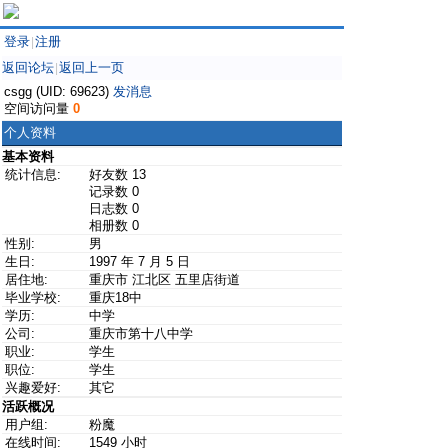
登录
注册
|
返回论坛
返回上一页
|
csgg (UID: 69623)
发消息
空间访问量
0
个人资料
基本资料
统计信息:
好友数 13
记录数 0
日志数 0
相册数 0
性别:
男
生日:
1997 年 7 月 5 日
居住地:
重庆市 江北区 五里店街道
毕业学校:
重庆18中
学历:
中学
公司:
重庆市第十八中学
职业:
学生
职位:
学生
兴趣爱好:
其它
活跃概况
用户组:
粉魔
在线时间:
1549 小时