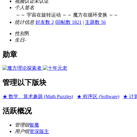
视频认证
未认证
个人签名
～～ 宇宙在旋转运动 ～
～ 魔方在循环变换 ～～
统计信息
好友数 2
|
回帖数 1821
|
主题数 56
性别
男
生日
-
勋章
管理以下版块
★ 数学、算术趣题 (Math Puzzles)
★ 程序区 (Software)
★ 计算机
活跃概况
管理组
银魔
用户组
资深版主