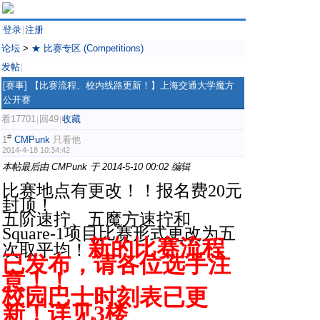
登录
注册
|
论坛
>
★ 比赛专区 (Competitions)
发帖
|
[赛事]
【比赛流程、校内线路更新！】上海交通大学魔方
公开赛
看17701
回49
收藏
|
|
#
1
CMPunk
只看他
2014-4-18 10:34:42
本帖最后由 CMPunk 于 2014-5-10 00:02 编辑
比赛地点有更改！！报名费20元
封顶！
五阶速拧、五魔方速拧和
Square-1项目比赛形式更改为五
新的比赛流程
次取平均！
已发布，请各位选手注
意！！
校园巴士时刻表已更
新！详见3楼