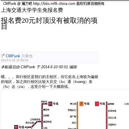
上海交通大学学生免报名费
报名费20元封顶
没有被取消的项
目
#
3
CMPunk
只看他
2014-4-18 10:36:54
本帖最后由 CMPunk 于 2014-5-10 00:01 编辑
嗯。。。闵行校区是我们的主校区，但它处在上海较为偏僻
的地区
，加之闵行校区比较大且交（lu）通（kuang）发
（fu）达（za），这里介绍一下大概路线。