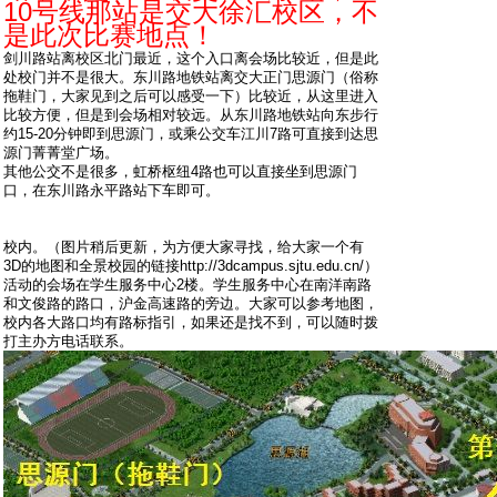
10号线那站是交大徐汇校区，不
是此次比赛地点！
剑川路站离校区北门最近，这个入口离会场比较近，但是此
处校门并不是很大。东川路地铁站离交大正门思源门（俗称
拖鞋门，大家见到之后可以感受一下）比较近，从这里进入
比较方便，但是到会场相对较远。从东川路地铁站向东步行
约15-20分钟即到思源门，或乘公交车江川7路可直接到达思
源门菁菁堂广场。
其他公交不是很多，虹桥枢纽4路也可以直接坐到思源门
口，在东川路永平路站下车即可。
校内。（图片稍后更新，为方便大家寻找，给大家一个有
3D的地图和全景校园的链接http://3dcampus.sjtu.edu.cn/）
活动的会场在学生服务中心2楼。学生服务中心在南洋南路
和文俊路的路口，沪金高速路的旁边。大家可以参考地图，
校内各大路口均有路标指引，如果还是找不到，可以随时拨
打主办方电话联系。