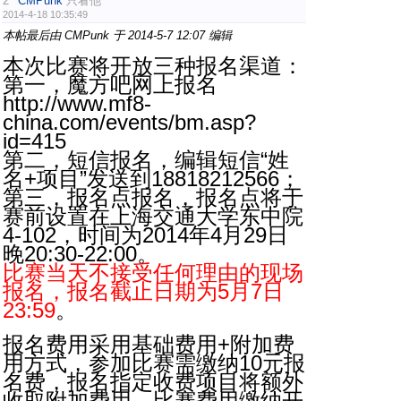
2
CMPunk
只看他
2014-4-18 10:35:49
本帖最后由 CMPunk 于 2014-5-7 12:07 编辑
本次比赛将开放三种报名渠道：
第一，魔方吧网上报名
http://www.mf8-
china.com/events/bm.asp?
id=415
第二，短信报名，编辑短信“姓
名+项目”发送到18818212566；
第三，报名点报名，报名点将于
赛前设置在上海交通大学东中院
4-102，时间为2014年4月29日
晚20:30-22:00。
比赛当天不接受任何理由的现场
报名，报名截止日期为5月7日
23:59
。
报名费用采用基础费用+附加费
用方式，参加比赛需缴纳10元报
名费，报名指定收费项目将额外
收取附加费用，比赛费用缴纳开