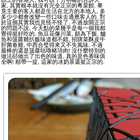
以上的香港人, 我可以十分明確的告訴大
家, 其實根本就沒有完全正宗的粵菜館. 畢
竟主要的客人都是生活在北方的本地人, 多
多少少都會改變一些口味去適應客人的. 對
於這個其實我也見怪不怪了. 不過放開正宗
的問題不說, 今天點的菜幾乎是每一個我都
覺得挺好吃的. 魚豆花像川菜, 頗為下飯. 鱸
魚和菠蘿雞扒飯味道都不錯, 招牌菜酥皮牛
肝菌春雞, 中西合璧得來又不失風味. 不過
最棒的還是菠蘿咕嚕豬項肉! 沒什麼特別的
做法郤做出了出色的味道, 真的是色香味俱
全啊! 順帶一提, 這家的冰奶茶還挺正宗的.