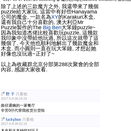
除了上述的三款魔方之外, 我還帶來了幾個
puzzle給大家玩. 這當中有好些Hanayama
公司的魔金, 一款名為
XY
的Karakuri木盒,
還有我自己十分喜歡的, 澳大利亞Mr
Puzzle製作的The
Big Ben
大笨鐘puzzle~
因為我知道杰佬比較喜歡玩puzzle, 這幾款
我印象中沒帶給他玩過, 所以這次就帶了這
幾個了. 今天他也順利地解出了幾款魔金和
木盒. 而小圓則一直在玩大笨鐘, 才想起她
好像也沒玩過~正好了~
以上為收藏群北京分部第288次聚會的全部
內容, 感謝大家收看.
#
2
野 子
只看他
2017-5-8 06:16:24
曲径通幽的一家餐厅
辛苦0仔代替我收货分货啦
#
3
luckybox
只看他
2017-5-8 09:02:19
木盒和大本钟挺好玩儿