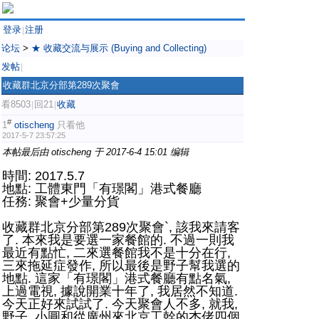
登录
注册
|
论坛
>
★ 收藏交流与展示 (Buying and Collecting)
发帖
|
收藏群北京分部第289次聚會
看8503
回21
收藏
|
|
#
1
otischeng
只看他
2017-5-7 23:57:25
本帖最后由 otischeng 于 2017-6-4 15:01 编辑
時間: 2017.5.7
地點: 工體東門「有璟閣」港式餐廳
任務: 聚會+少量分貨
收藏群北京分部第289次聚會`, 該我來請客
了. 本來我是要選一家餐館的. 不過一則我
最近有點忙, 二來選餐館我不是十分在行,
三來拖延症發作, 所以最後是野子幫我選的
地點. 這家「有璟閣」港式餐廳有點名氣,
上過電視, 據說開業十年了, 我居然不知道.
今天正好來試試了. 今天聚會人不多, 就我,
野子, 小圓和從廣州來北京工幹的杰佬四個