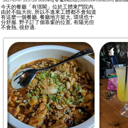
今天的餐廳「有璟閣」位於工體東門院內.
由於不臨大街, 所以不進來工體都不會知道
有這麼一個餐廳. 餐廳地方挺大, 環境也十
分舒服. 野子訂了個靠窗的位置, 有陽光但
不會熱, 很舒適.