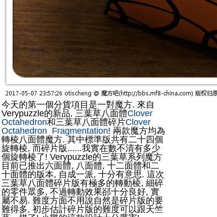
今天的第一個分貨項目是一對魔方. 來自
Verypuzzle的新品, 三葉草八面體
Clover
Octahedron
和三葉草八面體碎片
Clover
Octahedron Fragmentation
! 兩款魔方均為
轉棱八面體魔方. 其中標準版共有二十四個
旋轉棱, 而碎片版......我實在數不清有多少
個旋轉棱了! Verypuzzle的三葉草系列魔方
目前已推出六面體, 八面體, 十二面體和二
十面體的版本, 自成一派, 十分有意思. 這次
三葉草八面體碎片版有極多的轉動棱, 細碎
的零件眾多, 不過轉動效果郤十分良好, 實
屬不易. 難度方面不用說自然是碎片版的要
難得多, 初步估計碎片版的難度可以跟天竺