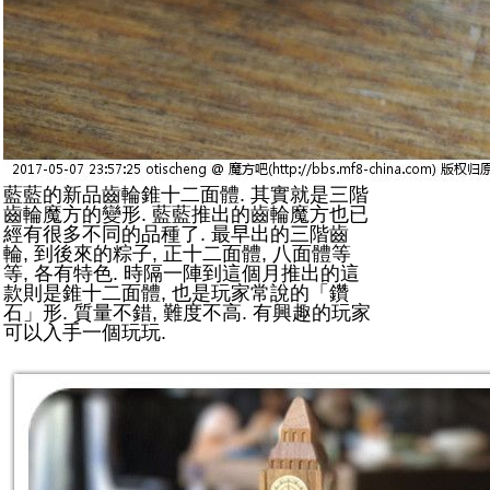
藍藍的新品齒輪錐十二面體. 其實就是三階
齒輪魔方的變形. 藍藍推出的齒輪魔方也已
經有很多不同的品種了. 最早出的三階齒
輪, 到後來的粽子, 正十二面體, 八面體等
等, 各有特色. 時隔一陣到這個月推出的這
款則是錐十二面體, 也是玩家常說的「鑽
石」形. 質量不錯, 難度不高. 有興趣的玩家
可以入手一個玩玩.