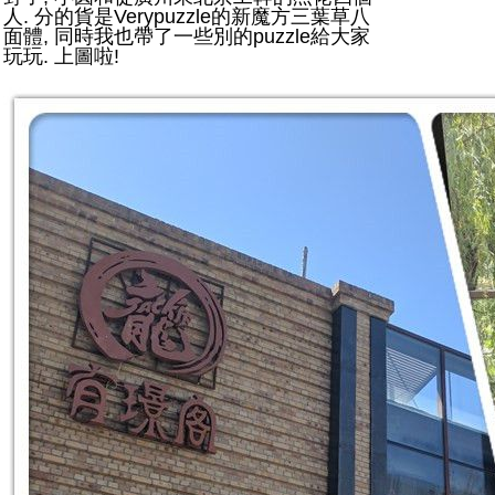
人. 分的貨是Verypuzzle的新魔方三葉草八
面體, 同時我也帶了一些別的puzzle給大家
玩玩. 上圖啦!