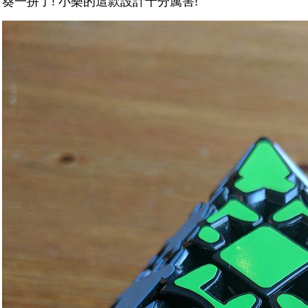
葵一拼了! 小樂的這款設計十分厲害!