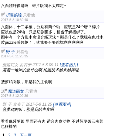
八面體好像是啊...碎片版我不太確定~
#
8
折翼蚂蝗
只看他
2017-5-8 10:39:40
八面体，十二条棱，分别有两个轴，应该是24个呀？碎片
应该也是24轴，只是切割更多，相当于解捆绑了。
图中有一个方形木盒没介绍玩法？那是什么？我现在也对木
质puzzle感兴趣了，犹豫要不要跳坑啊啊啊啊啊
#
9
野 子
只看他
2017-5-8 11:25:35
魔道窈女 发表于 2017-5-8 09:11
[查看图片]
裹着一堆米的是什么啊 拍照技术越来越棒啦
菠萝鸡肉饭，那是我的主食啊
#
10
魔道窈女
只看他
2017-5-8 12:09:36
野 子 发表于 2017-5-8 11:25
[查看图片]
菠萝鸡肉饭，那是我的主食啊
看着像菠萝饭 里面还有肉 适合肉食动物 不过菠萝饭云南菜
也很棒的
1
2
3
下一页