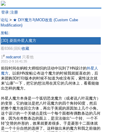
登录
注册
|
论坛
>
★ DIY魔方与MOD改造 (Custom Cube
Modification)
发帖
|
[3D]
菱面外星人魔方
看8366
回6
收藏
|
|
#
1
redcarrot
只看他
2021-2-9 16:41:35
前段时间在蚂蝗大师组织的活动中玩到了HN设计的
外星人
魔方
。以前HN发帖公布这个魔方的时候我就挺喜欢的，后
来团购3D打印版本的时候不知道为啥没有买，索性这次就
来“山寨”一下，把它的想法用在其它的几何体上，看看能做
出怎样的魔方。
外星人魔方本身是一个弧切恐龙魔方（或者说八叶花魔方）
的变形，它的做法是把八叶花魔方的四个角转60度，然后
把整个魔方改回立方体，再出于美观的原因加上几个小角。
这个设计的一个关键点是找一个每个面都有偶数条边的几何
体，因为在奇数条边的面上，是没法做出“一个转、一个不
转”交替的外形的，效果就要差很多。于是菱形十二面体就
是一个十分自然的选择了。这样做出来的魔方和我之前做的