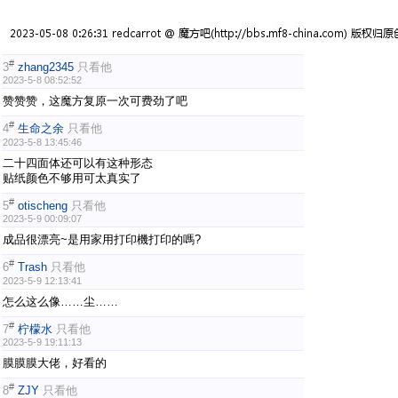
#
3
zhang2345
只看他
2023-5-8 08:52:52
赞赞赞，这魔方复原一次可费劲了吧
#
4
生命之余
只看他
2023-5-8 13:45:46
二十四面体还可以有这种形态
贴纸颜色不够用可太真实了
#
5
otischeng
只看他
2023-5-9 00:09:07
成品很漂亮~是用家用打印機打印的嗎?
#
6
Trash
只看他
2023-5-9 12:13:41
怎么这么像……尘……
#
7
柠檬水
只看他
2023-5-9 19:11:13
膜膜膜大佬，好看的
#
8
ZJY
只看他