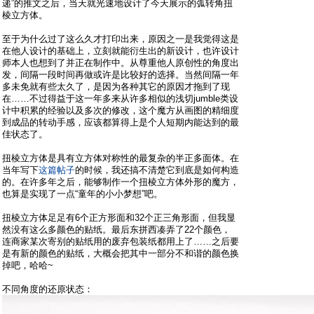
递”的推文之后，当天就光速地设计了今天展示的弧转角扭
棱立方体。
至于为什么过了这么久才打印出来，原因之一是我觉得这是
在他人设计的基础上，立刻就能衍生出的新设计，也许设计
师本人也想到了并正在制作中。从尊重他人原创性的角度出
发，间隔一段时间再做或许是比较好的选择。当然间隔一年
多未免就有些太久了，是因为各种其它的原因才拖到了现
在……不过得益于这一年多来从许多相似的浅切jumble类设
计中积累的经验以及多次的修改，这个魔方从画图的精细度
到成品的转动手感，应该都算得上是个人短期内能达到的最
佳状态了。
扭棱立方体是具有立方体对称性的最复杂的半正多面体。在
当年写下
这篇帖子
的时候，我还搞不清楚它到底是如何构造
的。在许多年之后，能够制作一个扭棱立方体外形的魔方，
也算是实现了一点“童年的小小梦想”吧。
扭棱立方体足足有6个正方形面和32个正三角形面，但我显
然没有这么多颜色的贴纸。最后东拼西凑弄了22个颜色，
连商家某次寄别的贴纸用的废弃包装纸都用上了……之后要
是有新的颜色的贴纸，大概会把其中一部分不和谐的颜色换
掉吧，哈哈~
不同角度的还原状态：