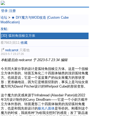
登录
注册
|
论坛
>
★ DIY魔方与MOD改造 (Custom Cube
Modification)
发帖
|
[3D]
弧转角扭棱立方体
看7663
回11
收藏
|
|
#
1
redcarrot
只看他
2023-5-7 23:27:26
本帖最后由 redcarrot 于 2023-5-7 23:34 编辑
今天同大家分享的设计是弧转角扭棱立方体。这是一个扭棱
立方体外形的、转面五角化二十四面体轴类的浅切弧转角魔
方。也就是说，它是一个蓝蓝量产的仙女座魔方的形状变
形；更准确地说，因为它是锥面切割的，事实上是与仙女座
魔方同为David Pitcher设计的Whirlpool Cube的形状变形。
这个魔方的灵感来源于Infrabread (Alasdair Paton)在2022
年3月设计制作的Curvy DinoBram——它是一个小斜方截半
立方体外形的、转面鸢形二十四面体轴类的浅切弧转角魔
方，也是和我先前设计的
极光八面体
是等价的。刚看到这个
魔方的时候，我就有种“为啥我没想到”的感觉；发了“新品速