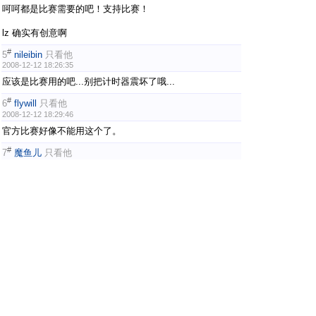
呵呵都是比赛需要的吧！支持比赛！
lz 确实有创意啊
#
5
nileibin
只看他
2008-12-12 18:26:35
应该是比赛用的吧...别把计时器震坏了哦...
#
6
flywill
只看他
2008-12-12 18:29:46
官方比赛好像不能用这个了。
#
7
魔鱼儿
只看他
2008-12-12 18:35:31
强人啊,呵呵,顶一个,厉害哦
#
8
Cuber贺b
只看他
2008-12-12 18:48:56
呃………好多。开拓创新……
#
9
fanqie_hot
只看他
2008-12-12 18:49:16
..有钱阿...震烂了就真是一项创举了= =
#
10
ursace
只看他
2008-12-12 18:55:33